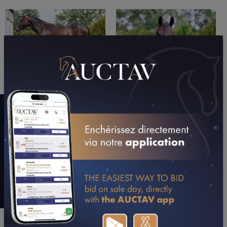
LE MOT DE L’ENTOURAGE
"C’est un beau cheval. Ce n’est pas une famille qui a beaucoup
de chevaux d’obstacle mais avec Golden Horn, il a un physique
fait pour sauter."
Jean-Pierre Dubois
UPDATES (DEPUIS 25/06/2022)