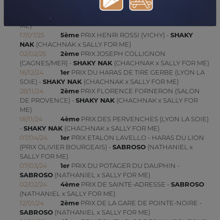
26/07/25
5ème
PRIX TRIPLE GALOP (PRIX DU HAMEL)
(CLAIREFONTAINE) -
SHAKY NAK
(CHACHNAK x SALLY FOR
ME)
17/07/25
5ème
PRIX HENRI ROSSI (VICHY) -
SHAKY
NAK
(CHACHNAK x SALLY FOR ME)
02/02/25
2ème
PRIX JOSEPH COLLIGNON
(CAGNES/MER) -
SHAKY NAK
(CHACHNAK x SALLY FOR ME)
16/12/24
1er
PRIX DU HARAS DE TIRE GERBE (LYON LA
SOIE) -
SHAKY NAK
(CHACHNAK x SALLY FOR ME)
28/11/24
2ème
PRIX FLORENCE FORNERON (SALON
DE PROVENCE) -
SHAKY NAK
(CHACHNAK x SALLY FOR
ME)
18/11/24
4ème
PRIX DES PERVENCHES (LYON LA SOIE)
-
SHAKY NAK
(CHACHNAK x SALLY FOR ME)
07/04/24
1er
PRIX ETALON LAVELLO - HARAS DU LION
(PRIX OLIVIER BOURGEAIS) -
SABROSO
(NATHANIEL x
SALLY FOR ME)
07/03/24
1er
PRIX DU POTAGER DU DAUPHIN -
SABROSO
(NATHANIEL x SALLY FOR ME)
02/02/24
4ème
PRIX DE SAINTE-ADRESSE -
SABROSO
(NATHANIEL x SALLY FOR ME)
12/01/24
2ème
PRIX DE LA GARE DE POINTE-NOIRE -
SABROSO
(NATHANIEL x SALLY FOR ME)