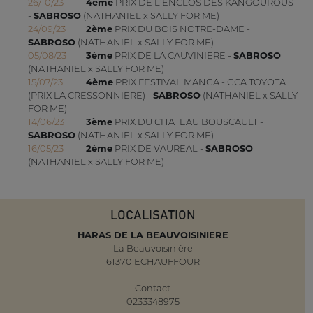
26/10/23
4ème
PRIX DE L'ENCLOS DES KANGOUROUS
-
SABROSO
(NATHANIEL x SALLY FOR ME)
24/09/23
2ème
PRIX DU BOIS NOTRE-DAME -
SABROSO
(NATHANIEL x SALLY FOR ME)
05/08/23
3ème
PRIX DE LA CAUVINIERE -
SABROSO
(NATHANIEL x SALLY FOR ME)
15/07/23
4ème
PRIX FESTIVAL MANGA - GCA TOYOTA
(PRIX LA CRESSONNIERE) -
SABROSO
(NATHANIEL x SALLY
FOR ME)
14/06/23
3ème
PRIX DU CHATEAU BOUSCAULT -
SABROSO
(NATHANIEL x SALLY FOR ME)
16/05/23
2ème
PRIX DE VAUREAL -
SABROSO
(NATHANIEL x SALLY FOR ME)
LOCALISATION
HARAS DE LA BEAUVOISINIERE
La Beauvoisinière
61370 ECHAUFFOUR
Contact
0233348975