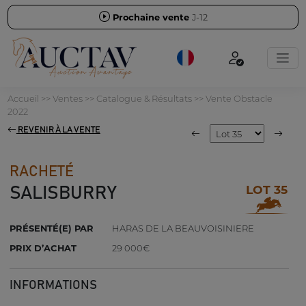
Prochaine vente
J-12
Accueil
>>
Ventes
>>
Catalogue & Résultats
>>
Vente Obstacle
2022
REVENIR À LA VENTE
RACHETÉ
LOT 35
SALISBURRY
PRÉSENTÉ(E) PAR
HARAS DE LA BEAUVOISINIERE
PRIX D’ACHAT
29 000€
INFORMATIONS