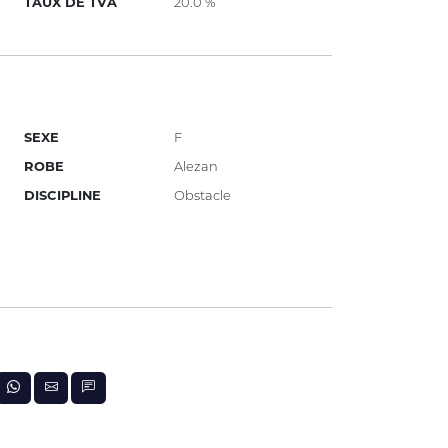
TAUX DE TVA
20.0 %
SEXE
F
ROBE
Alezan
DISCIPLINE
Obstacle