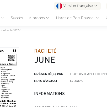
Version française
s
Succès
A propos
Haras de Bois Roussel
Obstacle 2022
RACHETÉ
JUNE
PRÉSENTÉ(E) PAR
DUBOIS JEAN-PHILIPP
PRIX D’ACHAT
14 000€
INFORMATIONS