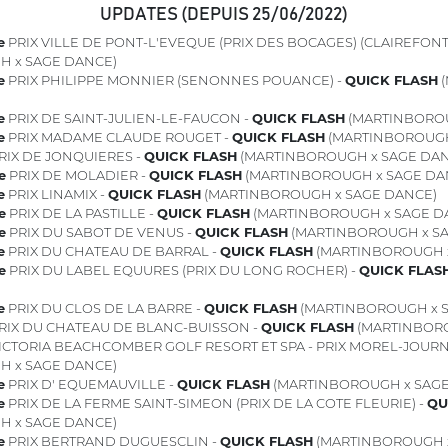
UPDATES (DEPUIS 25/06/2022)
e
PRIX VILLE DE PONT-L'EVEQUE (PRIX DES BOCAGES) (CLAIREFONT
H x SAGE DANCE)
e
PRIX PHILIPPE MONNIER (SENONNES POUANCE) -
QUICK FLASH
(
e
PRIX DE SAINT-JULIEN-LE-FAUCON -
QUICK FLASH
(MARTINBOROU
e
PRIX MADAME CLAUDE ROUGET -
QUICK FLASH
(MARTINBOROUGH
RIX DE JONQUIERES -
QUICK FLASH
(MARTINBOROUGH x SAGE DAN
e
PRIX DE MOLADIER -
QUICK FLASH
(MARTINBOROUGH x SAGE DA
e
PRIX LINAMIX -
QUICK FLASH
(MARTINBOROUGH x SAGE DANCE)
e
PRIX DE LA PASTILLE -
QUICK FLASH
(MARTINBOROUGH x SAGE D
e
PRIX DU SABOT DE VENUS -
QUICK FLASH
(MARTINBOROUGH x SA
e
PRIX DU CHATEAU DE BARRAL -
QUICK FLASH
(MARTINBOROUGH x
e
PRIX DU LABEL EQUURES (PRIX DU LONG ROCHER) -
QUICK FLAS
e
PRIX DU CLOS DE LA BARRE -
QUICK FLASH
(MARTINBOROUGH x 
RIX DU CHATEAU DE BLANC-BUISSON -
QUICK FLASH
(MARTINBORO
ICTORIA BEACHCOMBER GOLF RESORT ET SPA - PRIX MOREL-JOURN
H x SAGE DANCE)
e
PRIX D' EQUEMAUVILLE -
QUICK FLASH
(MARTINBOROUGH x SAGE
e
PRIX DE LA FERME SAINT-SIMEON (PRIX DE LA COTE FLEURIE) -
QU
H x SAGE DANCE)
e
PRIX BERTRAND DUGUESCLIN -
QUICK FLASH
(MARTINBOROUGH x