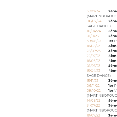
31/07/24
2èm
(MARTINBOROUG
06/07/24
2èm
SAGE DANCE)
10/04/24
5èm
01/11/23
2èm
30/08/23
1er
P
16/08/23
4èm
28/07/23
3èm
22/07/23
4èm
16/06/23
4èm
01/05/23
5èm
15/04/23
4èm
SAGE DANCE)
15/11/22
3èm
06/11/22
1er
P
09/10/22
1er
V
(MARTINBOROUG
14/08/22
5èm
31/07/22
3èm
(MARTINBOROUG
19/07/22
2èm