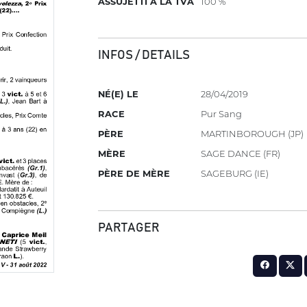
ASSUJETTI À LA TVA
100 %
INFOS / DETAILS
NÉ(E) LE
28/04/2019
RACE
Pur Sang
PÈRE
MARTINBOROUGH (JP)
MÈRE
SAGE DANCE (FR)
PÈRE DE MÈRE
SAGEBURG (IE)
PARTAGER