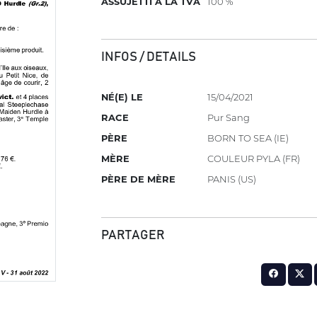
ASSUJETTI À LA TVA
100 %
INFOS / DETAILS
NÉ(E) LE
15/04/2021
RACE
Pur Sang
PÈRE
BORN TO SEA (IE)
MÈRE
COULEUR PYLA (FR)
PÈRE DE MÈRE
PANIS (US)
PARTAGER