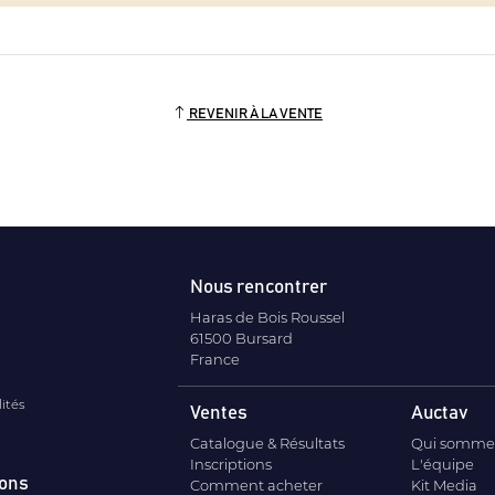
REVENIR À LA VENTE
Nous rencontrer
Haras de Bois Roussel
61500 Bursard
France
lités
Ventes
Auctav
Catalogue & Résultats
Qui somme
Inscriptions
L'équipe
ions
Comment acheter
Kit Media