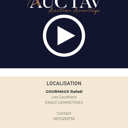
LOCALISATION
GOURMAUX Rafaël
Les Gauthiers
03400 GENNETINES
Contact
0675293755