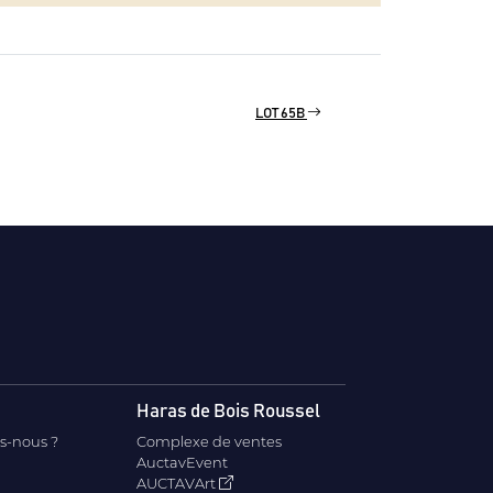
LOT 65B
Haras de Bois Roussel
s-nous ?
Complexe de ventes
AuctavEvent
AUCTAVArt