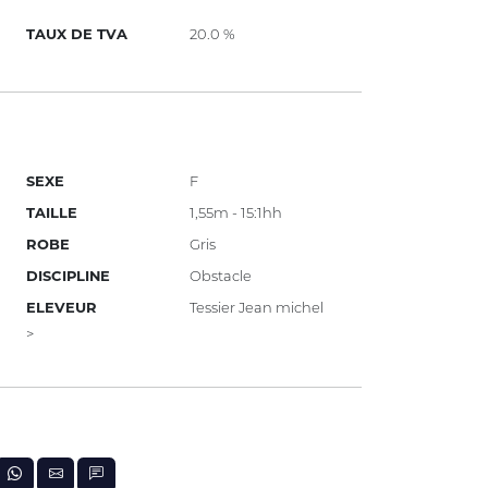
TAUX DE TVA
20.0 %
SEXE
F
TAILLE
1,55m - 15:1hh
ROBE
Gris
DISCIPLINE
Obstacle
ELEVEUR
Tessier Jean michel
>