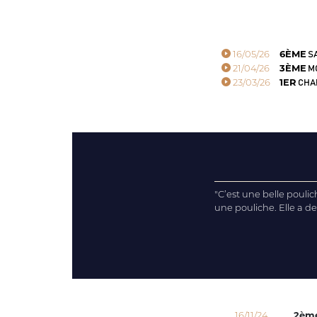
16/05/26
6ÈME
SA
21/04/26
3ÈME
MO
23/03/26
1ER
CHA
"C’est une belle pouli
une pouliche. Elle a de l
16/11/24
2èm