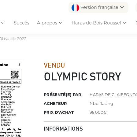
Version française
s
Succès
A propos
Haras de Bois Roussel
Obstacle 2022
VENDU
OLYMPIC STORY
PRÉSENTÉ(E) PAR
HARAS DE CLAIEFONT
ACHETEUR
Nbb Racing
PRIX D’ACHAT
95 000€
INFORMATIONS