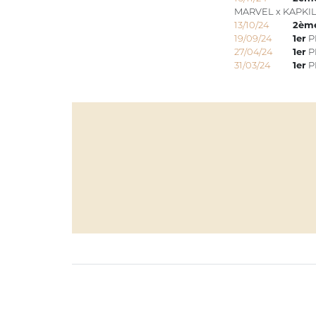
MARVEL x KAPKIL
13/10/24
2èm
19/09/24
1er
P
27/04/24
1er
P
31/03/24
1er
P