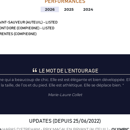
PERFORMANCES
2026
2025
2024
INT-SAUVEUR (AUTEUIL) - LISTED
NT DORE (COMPIEGNE) - LISTED
RENTES (COMPIEGNE)
LE MOT DE L’ENTOURAGE
che qui a beaucoup de chic. Elle est est élégante et bien développée. 
a taille, de l’os et du pied. Elle est athlétique. Elle se déplace bien. "
Marie-Laure Collet
UPDATES (DEPUIS 25/06/2022)
e
HARAS D'ETREHAM - PRIX MAGALEN BRYANT (AUTEUIL) -
OLYMPIC