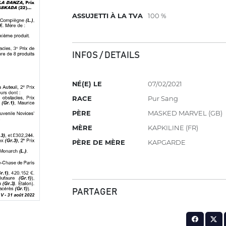
ASSUJETTI À LA TVA
100 %
INFOS / DETAILS
NÉ(E) LE
07/02/2021
RACE
Pur Sang
PÈRE
MASKED MARVEL (GB)
MÈRE
KAPKILINE (FR)
PÈRE DE MÈRE
KAPGARDE
PARTAGER