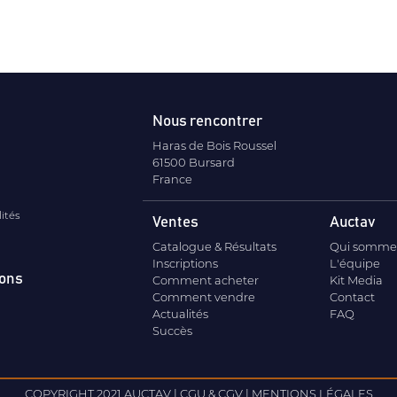
Nous rencontrer
Haras de Bois Roussel
61500 Bursard
France
lités
Ventes
Auctav
Catalogue & Résultats
Qui somme
Inscriptions
L'équipe
ions
Comment acheter
Kit Media
Comment vendre
Contact
Actualités
FAQ
Succès
COPYRIGHT 2021 AUCTAV |
CGU & CGV
|
MENTIONS LÉGALES