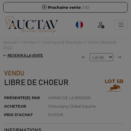
Prochaine vente
J-10
Accueil
>>
Ventes
>>
Catalogue & Résultats
>>
Vente Obstacle
2022
REVENIR À LA VENTE
VENDU
LOT 5B
LIBRE DE CHOEUR
PRÉSENTÉ(E) PAR
HARAS DE LA BROSSE
ACHETEUR
Chauvigny Global Equine
PRIX D’ACHAT
19 000€
INFORMATIONS