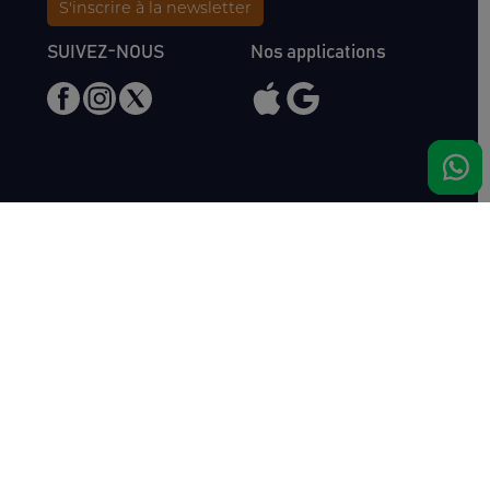
S'inscrire à la newsletter
SUIVEZ-NOUS
Nos applications
Nous rencontrer
Haras de Bois Roussel
61500 Bursard
France
Ventes
Auctav
Catalogue & Résultats
Qui sommes-nous ?
Inscriptions
L'équipe
Comment acheter
Kit Media
Comment vendre
Contact
Actualités
FAQ
Succès