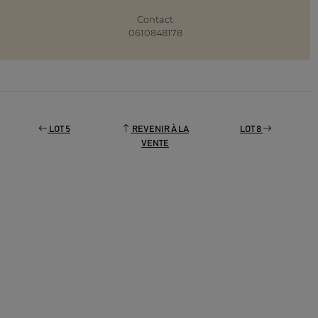
Contact
0610848178
LOT 5
REVENIR À LA
LOT 8
VENTE