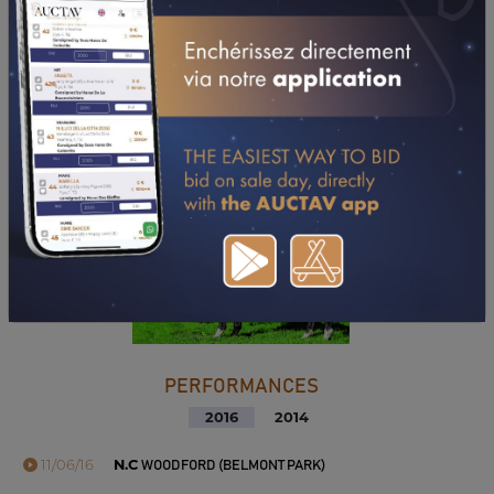
TÉLÉCHARGER LE PDF
PERFORMANCES
2016
2014
11/06/16
N.C
WOODFORD (BELMONT PARK)