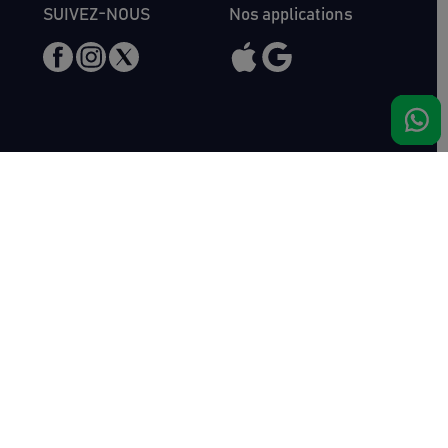
SUIVEZ-NOUS
Nos applications
Nous rencontrer
Haras de Bois Roussel
61500 Bursard
France
Ventes
Auctav
Catalogue & Résultats
Qui sommes-nous ?
Inscriptions
L'équipe
Comment acheter
Kit Media
Comment vendre
Contact
Actualités
FAQ
Succès
Haras de Bois Roussel