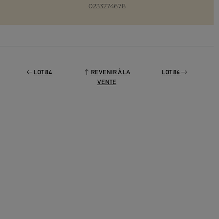
0233274678
LOT 84
REVENIR À LA
LOT 86
VENTE