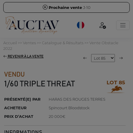
Prochaine vente
J-10
Accueil
>>
Ventes
>>
Catalogue & Résultats
>>
Vente Obstacle
2022
REVENIR À LA VENTE
VENDU
LOT 85
1/60 TRIPLE THREAT
PRÉSENTÉ(E) PAR
HARAS DES ROUGES TERRES
ACHETEUR
Spincourt Bloodstock
PRIX D’ACHAT
20 000€
INFORMATIONS