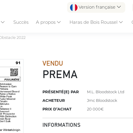
Version française
s
Succès
A propos
Haras de Bois Roussel
Obstacle 2022
VENDU
PREMA
PRÉSENTÉ(E) PAR
M.L. Bloodstock Ltd
ACHETEUR
Jmc Bloodstock
PRIX D’ACHAT
20 000€
INFORMATIONS