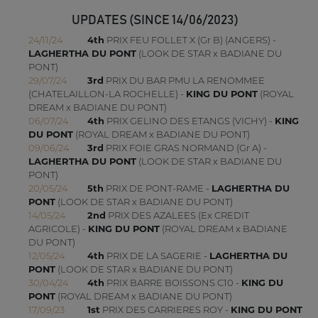
UPDATES (SINCE 14/06/2023)
24/11/24
4th
PRIX FEU FOLLET X (Gr B) (ANGERS) -
LAGHERTHA DU PONT
(LOOK DE STAR x BADIANE DU
PONT)
29/07/24
3rd
PRIX DU BAR PMU LA RENOMMEE
(CHATELAILLON-LA ROCHELLE) -
KING DU PONT
(ROYAL
DREAM x BADIANE DU PONT)
06/07/24
4th
PRIX GELINO DES ETANGS (VICHY) -
KING
DU PONT
(ROYAL DREAM x BADIANE DU PONT)
09/06/24
3rd
PRIX FOIE GRAS NORMAND (Gr A) -
LAGHERTHA DU PONT
(LOOK DE STAR x BADIANE DU
PONT)
20/05/24
5th
PRIX DE PONT-RAME -
LAGHERTHA DU
PONT
(LOOK DE STAR x BADIANE DU PONT)
14/05/24
2nd
PRIX DES AZALEES (Ex CREDIT
AGRICOLE) -
KING DU PONT
(ROYAL DREAM x BADIANE
DU PONT)
12/05/24
4th
PRIX DE LA SAGERIE -
LAGHERTHA DU
PONT
(LOOK DE STAR x BADIANE DU PONT)
30/04/24
4th
PRIX BARRE BOISSONS C10 -
KING DU
PONT
(ROYAL DREAM x BADIANE DU PONT)
17/09/23
1st
PRIX DES CARRIERES ROY -
KING DU PONT