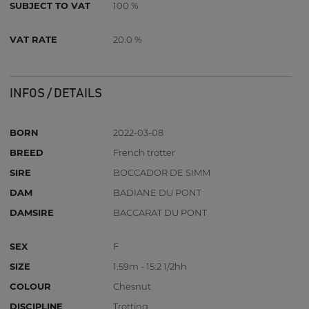
SUBJECT TO VAT
100 %
VAT RATE
20.0 %
INFOS / DETAILS
BORN
2022-03-08
BREED
French trotter
SIRE
BOCCADOR DE SIMM
DAM
BADIANE DU PONT
DAMSIRE
BACCARAT DU PONT
SEX
F
SIZE
1.59m - 15:2 1/2hh
COLOUR
Chesnut
DISCIPLINE
Trotting