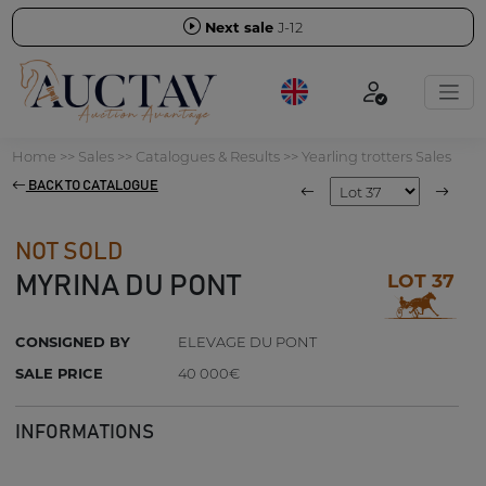
Next sale
J-12
Home
>>
Sales
>>
Catalogues & Results
>>
Yearling trotters Sales
BACK TO CATALOGUE
NOT SOLD
LOT 37
MYRINA DU PONT
CONSIGNED BY
ELEVAGE DU PONT
SALE PRICE
40 000€
INFORMATIONS