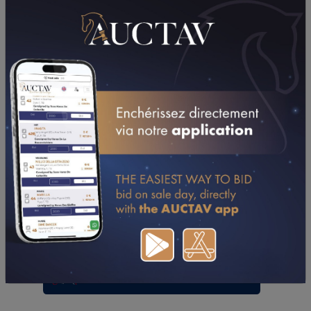
PERFORMANCES
2025
2024
11/07/25
DA
PRIX GUY HOQUET LA BAULE (PORNICHET)
24/05/25
7TH
PRIX DE SARE (ENGHIEN)
15/05/25
8TH
PRIX DES TULIPES (MESLAY-DU-MAINE)
CONSULTER SA FICHE SUR LETROT.COM