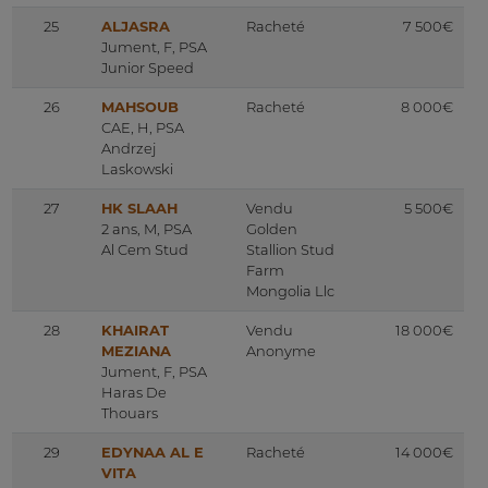
25
ALJASRA
Racheté
7 500€
Jument, F, PSA
Junior Speed
26
MAHSOUB
Racheté
8 000€
CAE, H, PSA
Andrzej
Laskowski
27
HK SLAAH
Vendu
5 500€
2 ans, M, PSA
Golden
Al Cem Stud
Stallion Stud
Farm
Mongolia Llc
28
KHAIRAT
Vendu
18 000€
MEZIANA
Anonyme
Jument, F, PSA
Haras De
Thouars
29
EDYNAA AL E
Racheté
14 000€
VITA