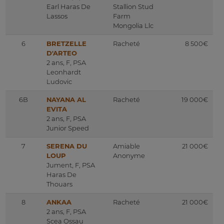
Earl Haras De
Stallion Stud
Lassos
Farm
Mongolia Llc
6
BRETZELLE
Racheté
8 500€
D'ARTEO
2 ans, F, PSA
Leonhardt
Ludovic
6B
NAYANA AL
Racheté
19 000€
EVITA
2 ans, F, PSA
Junior Speed
7
SERENA DU
Amiable
21 000€
LOUP
Anonyme
Jument, F, PSA
Haras De
Thouars
8
ANKAA
Racheté
21 000€
2 ans, F, PSA
Scea Ossau