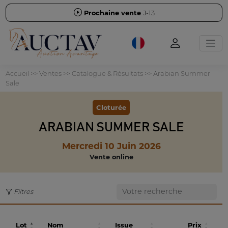
Prochaine vente
J-13
Accueil
>>
Ventes
>>
Catalogue & Résultats
>>
Arabian Summer
Sale
Cloturée
ARABIAN SUMMER SALE
Mercredi 10 Juin 2026
Vente online
Filtres
Lot
Nom
Issue
Prix