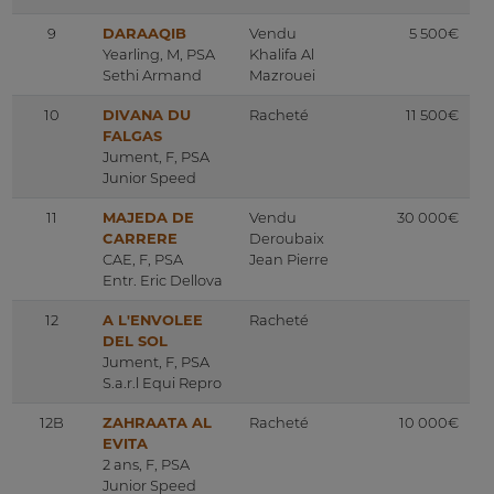
9
DARAAQIB
Vendu
5 500€
Yearling, M, PSA
Khalifa Al
Sethi Armand
Mazrouei
10
DIVANA DU
Racheté
11 500€
FALGAS
Jument, F, PSA
Junior Speed
11
MAJEDA DE
Vendu
30 000€
CARRERE
Deroubaix
CAE, F, PSA
Jean Pierre
Entr. Eric Dellova
12
A L'ENVOLEE
Racheté
DEL SOL
Jument, F, PSA
S.a.r.l Equi Repro
12B
ZAHRAATA AL
Racheté
10 000€
EVITA
2 ans, F, PSA
Junior Speed