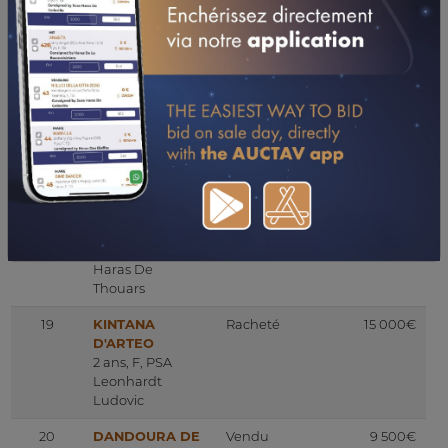
Haras De Monlau
17B
HK MAKZAN
Vendu
2 000€
2 ans, M, PSA
Marion
Al Cem Stud
Mottoul
17C
AZZA DE SAINT
Racheté
9 000€
LON
Jument, F, PSA
Elevage De Saint
Lon
18
AIRAM AL EVITA
Racheté
50 000€
Yearling, F, PSA
Haras De
Thouars
19
KINTANA
Racheté
15 000€
D'ARTEO
2 ans, F, PSA
Leonhardt
Ludovic
20
DANDOURA DE
Vendu
9 500€