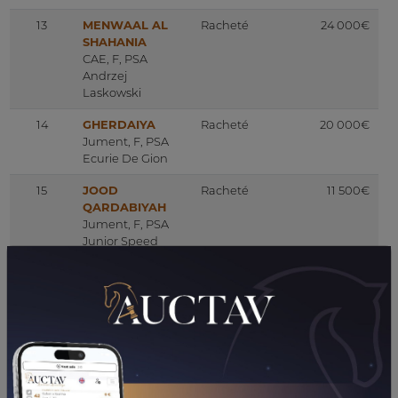
13
MENWAAL AL
Racheté
24 000€
SHAHANIA
CAE, F, PSA
Andrzej
Laskowski
14
GHERDAIYA
Racheté
20 000€
Jument, F, PSA
Ecurie De Gion
15
JOOD
Racheté
11 500€
QARDABIYAH
Jument, F, PSA
Junior Speed
16
MANARKA
Racheté
2 000€
Yearling, F, PSA
Earl Haras De
Lassos
17
HAYA DE
Racheté
96 000€
MONLAU
Jument, F, PSA