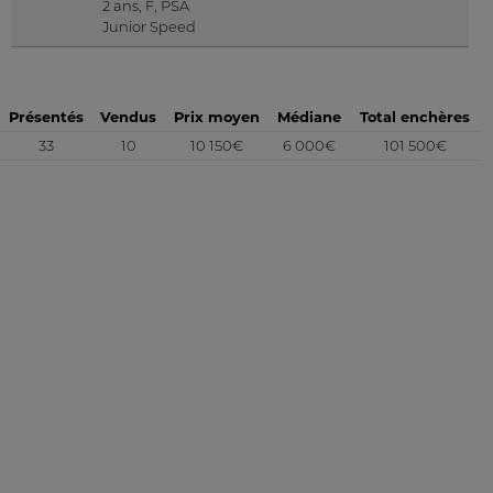
2 ans, F, PSA
Junior Speed
Présentés
Vendus
Prix moyen
Médiane
Total enchères
33
10
10 150€
6 000€
101 500€