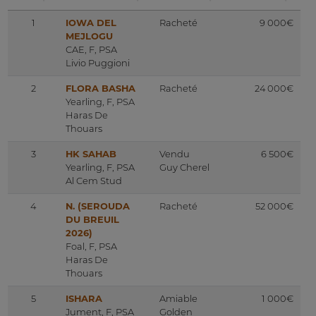
1
IOWA DEL
Racheté
9 000€
MEJLOGU
CAE, F, PSA
Livio Puggioni
2
FLORA BASHA
Racheté
24 000€
Yearling, F, PSA
Haras De
Thouars
3
HK SAHAB
Vendu
6 500€
Yearling, F, PSA
Guy Cherel
Al Cem Stud
4
N. (SEROUDA
Racheté
52 000€
DU BREUIL
2026)
Foal, F, PSA
Haras De
Thouars
5
ISHARA
Amiable
1 000€
Jument, F, PSA
Golden