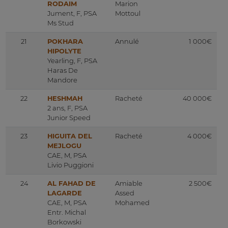
RODAIM
Marion
Jument, F, PSA
Mottoul
Ms Stud
21
POKHARA
Annulé
1 000€
HIPOLYTE
Yearling, F, PSA
Haras De
Mandore
22
HESHMAH
Racheté
40 000€
2 ans, F, PSA
Junior Speed
23
HIGUITA DEL
Racheté
4 000€
MEJLOGU
CAE, M, PSA
Livio Puggioni
24
AL FAHAD DE
Amiable
2 500€
LAGARDE
Assed
CAE, M, PSA
Mohamed
Entr. Michal
Borkowski