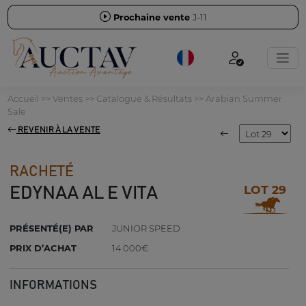
Prochaine vente
J-11
Accueil
>>
Ventes
>>
Catalogue & Résultats
>>
Arabian Summer
Sale
REVENIR À LA VENTE
RACHETÉ
LOT 29
EDYNAA AL E VITA
PRÉSENTÉ(E) PAR
JUNIOR SPEED
PRIX D’ACHAT
14 000€
INFORMATIONS