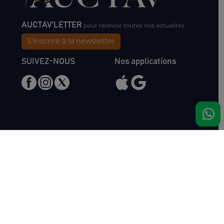
AUCTAV'LETTER
pour recevoir toutes nos actualités
S'inscrire à la newsletter
SUIVEZ-NOUS
Nos applications
Nous rencontrer
Haras de Bois Roussel
61500 Bursard
France
Ventes
Auctav
Catalogue & Résultats
Qui sommes-nous ?
Inscriptions
L'équipe