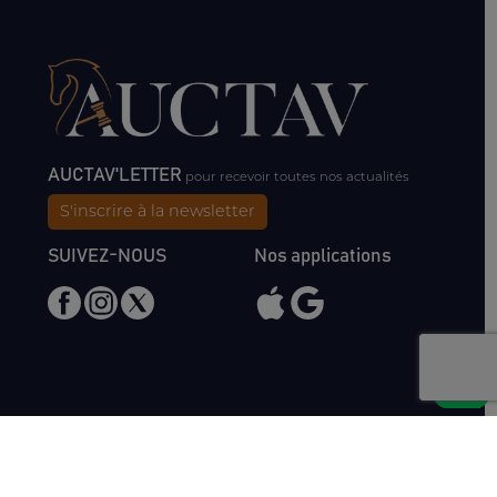
AUCTAV'LETTER
pour recevoir toutes nos actualités
S'inscrire à la newsletter
SUIVEZ-NOUS
Nos applications
Nous rencontrer
Haras de Bois Roussel
61500 Bursard