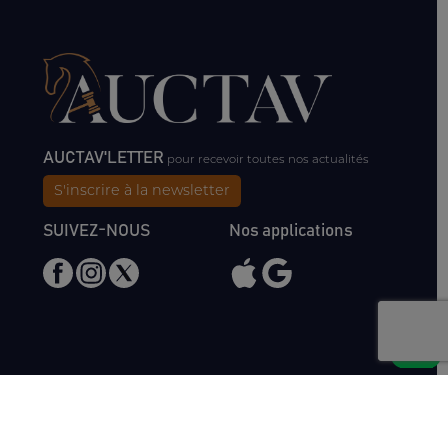
AUCTAV'LETTER
pour recevoir toutes nos actualités
S'inscrire à la newsletter
SUIVEZ-NOUS
Nos applications
Nous rencontrer
Haras de Bois Roussel
61500 Bursard