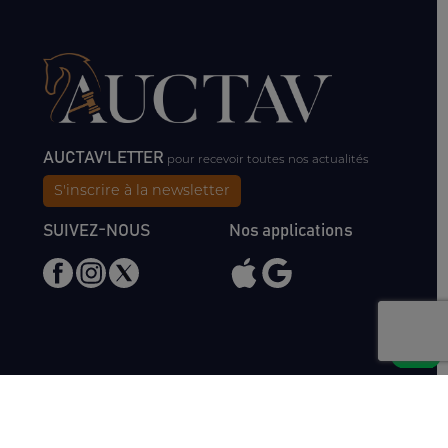
AUCTAV'LETTER
pour recevoir toutes nos actualités
S'inscrire à la newsletter
SUIVEZ-NOUS
Nos applications
Nous rencontrer
Haras de Bois Roussel
61500 Bursard