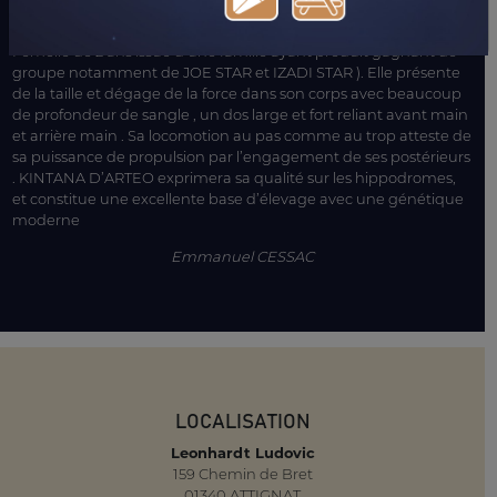
LE MOT DE L’ENTOURAGE
Femelle de 2 ans issue d’une famille ayant produit gagnant de
groupe notamment de JOE STAR et IZADI STAR ). Elle présente
de la taille et dégage de la force dans son corps avec beaucoup
de profondeur de sangle , un dos large et fort reliant avant main
et arrière main . Sa locomotion au pas comme au trop atteste de
sa puissance de propulsion par l’engagement de ses postérieurs
. KINTANA D’ARTEO exprimera sa qualité sur les hippodromes,
et constitue une excellente base d’élevage avec une génétique
moderne
Emmanuel CESSAC
LOCALISATION
Leonhardt Ludovic
159 Chemin de Bret
01340 ATTIGNAT