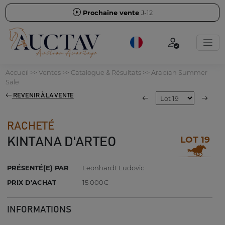
Prochaine vente
J-12
Accueil
>>
Ventes
>>
Catalogue & Résultats
>>
Arabian Summer
Sale
REVENIR À LA VENTE
RACHETÉ
LOT 19
KINTANA D'ARTEO
PRÉSENTÉ(E) PAR
Leonhardt Ludovic
PRIX D’ACHAT
15 000€
INFORMATIONS