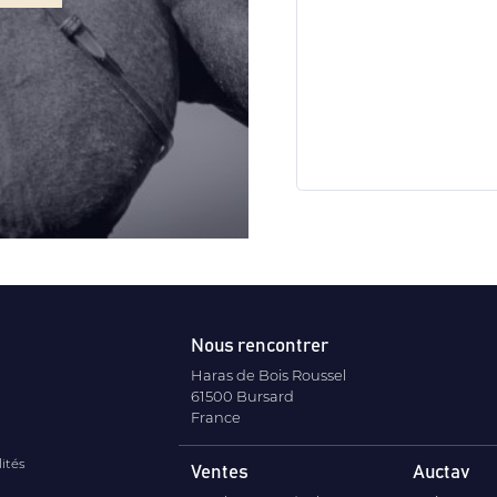
Nous rencontrer
Haras de Bois Roussel
61500 Bursard
France
lités
Ventes
Auctav