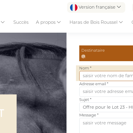
Version française
s
Succès
A propos
Haras de Bois Roussel
Destinataire
@
Nom *
Adresse email *
Sujet *
T
Message *