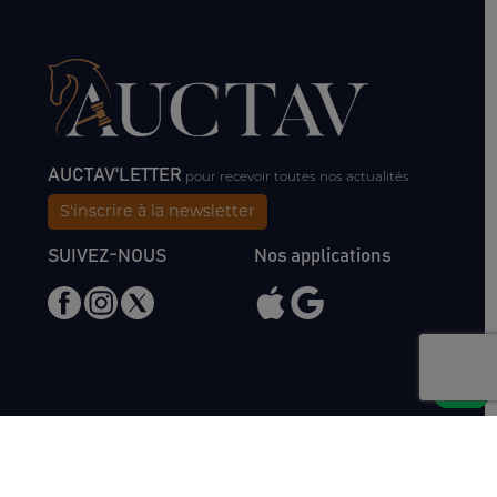
AUCTAV'LETTER
pour recevoir toutes nos actualités
S'inscrire à la newsletter
SUIVEZ-NOUS
Nos applications
Nous rencontrer
Haras de Bois Roussel
61500 Bursard