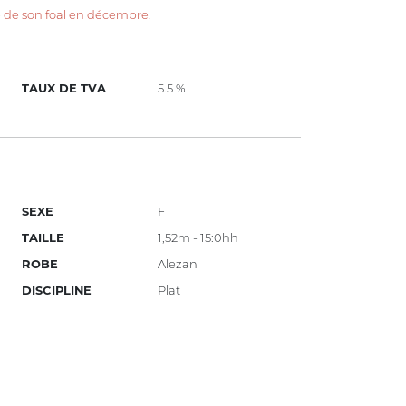
e de son foal en décembre.
TAUX DE TVA
5.5 %
SEXE
F
TAILLE
1,52m - 15:0hh
ROBE
Alezan
DISCIPLINE
Plat