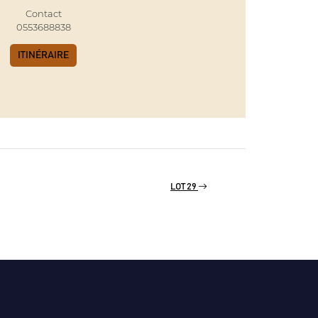
Contact
0553688838
ITINÉRAIRE
LOT 29