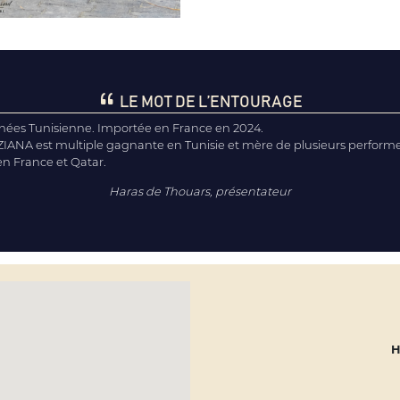
LE MOT DE L’ENTOURAGE
ignées Tunisienne. Importée en France en 2024.
ANA est multiple gagnante en Tunisie et mère de plusieurs performer
n France et Qatar.
Haras de Thouars, présentateur
H