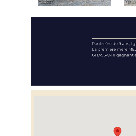
Poulinière de 9 ans, l
La première mère MEZI
GHASSAN II gagnant e