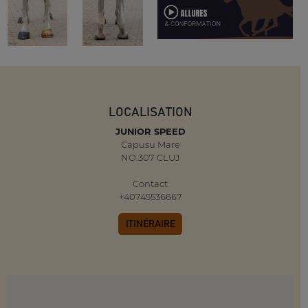
LOCALISATION
JUNIOR SPEED
Capusu Mare
NO.307 CLUJ
Contact
+40745536667
ITINÉRAIRE