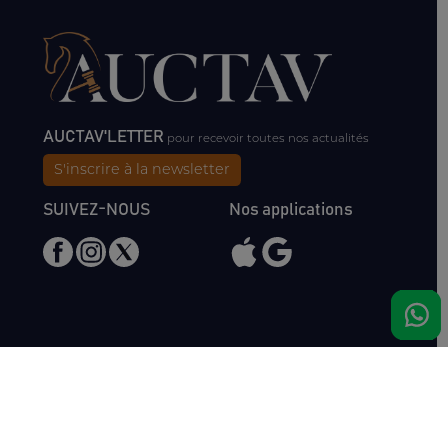
AUCTAV'LETTER
pour recevoir toutes nos actualités
S'inscrire à la newsletter
SUIVEZ-NOUS
Nos applications
Nous rencontrer
Haras de Bois Roussel
61500 Bursard
France