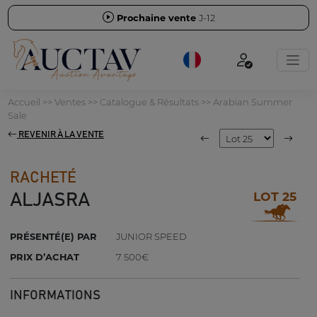
Prochaine vente
J-12
Accueil
>>
Ventes
>>
Catalogue & Résultats
>>
Arabian Summer
Sale
REVENIR À LA VENTE
RACHETÉ
LOT 25
ALJASRA
PRÉSENTÉ(E) PAR
JUNIOR SPEED
PRIX D’ACHAT
7 500€
INFORMATIONS