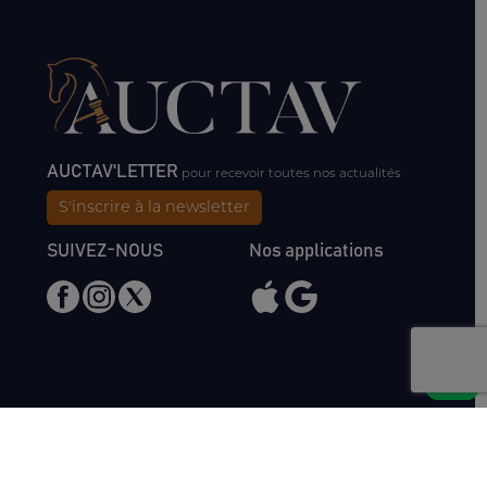
AUCTAV'LETTER
pour recevoir toutes nos actualités
S'inscrire à la newsletter
SUIVEZ-NOUS
Nos applications
Nous rencontrer
Haras de Bois Roussel
61500 Bursard