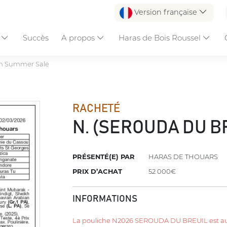
Version française
s
Succès
A propos
Haras de Bois Roussel
n Summer Sale
RACHETÉ
N. (SEROUDA DU B
PRÉSENTÉ(E) PAR
HARAS DE THOUARS
PRIX D’ACHAT
52 000€
INFORMATIONS
La pouliche N2026 SEROUDA DU BREUIL est au