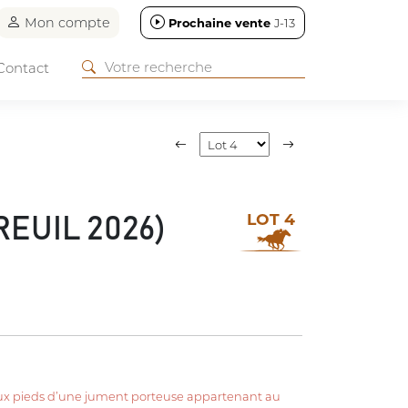
Mon compte
Prochaine vente
J-13
Contact
LOT 4
REUIL 2026)
x pieds d’une jument porteuse appartenant au