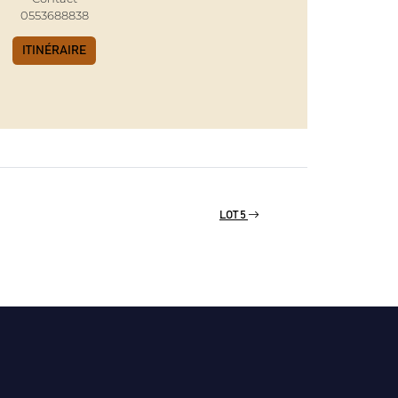
0553688838
ITINÉRAIRE
LOT 5