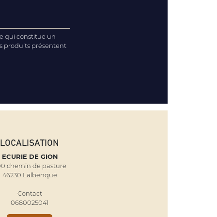
e qui constitue un
es produits présentent
LOCALISATION
ECURIE DE GION
0 chemin de pasture
46230 Lalbenque
Contact
0680025041