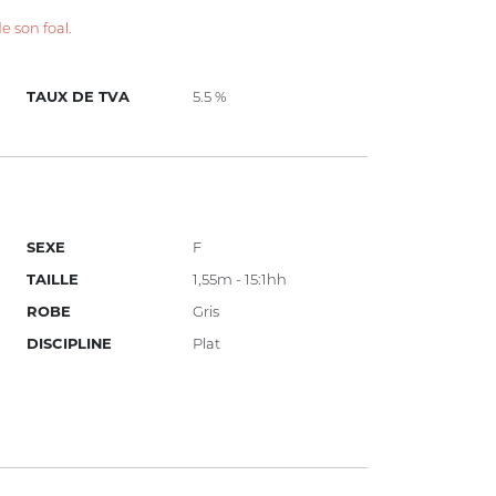
 son foal.
TAUX DE TVA
5.5 %
SEXE
F
TAILLE
1,55m - 15:1hh
ROBE
Gris
DISCIPLINE
Plat