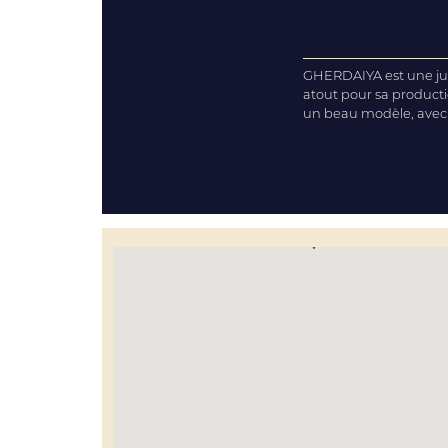
GHERDAIYA est une jume
atout pour sa producti
un beau modèle, avec de