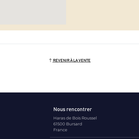
REVENIR À LA VENTE
Nous rencontrer
Haras de Bois Roussel
61500 Bursard
France