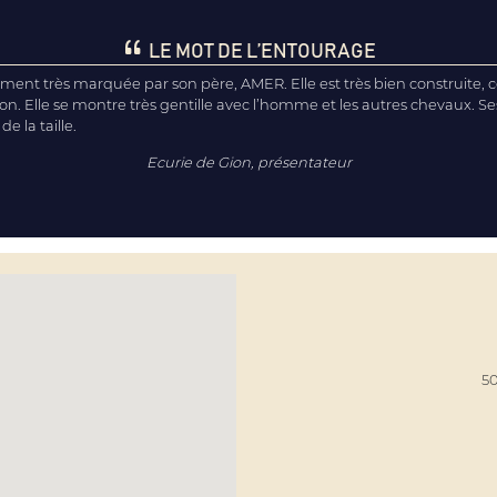
LE MOT DE L’ENTOURAGE
nt très marquée par son père, AMER. Elle est très bien construite, c
on. Elle se montre très gentille avec l’homme et les autres chevaux. S
 la taille.
Ecurie de Gion, présentateur
50