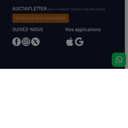
AUCTAV'LETTER
pour recevoir toutes nos actualités
S'inscrire à la newsletter
SUIVEZ-NOUS
Nos applications
Nous rencontrer
Haras de Bois Roussel
61500 Bursard
France
Ventes
Auctav
Catalogue & Résultats
Qui sommes-nous ?
Inscriptions
L'équipe
Comment acheter
Kit Media