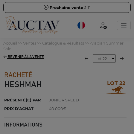
Prochaine vente
J-11
Accueil
>>
Ventes
>>
Catalogue & Résultats
>>
Arabian Summer
Sale
REVENIR À LA VENTE
RACHETÉ
LOT 22
HESHMAH
PRÉSENTÉ(E) PAR
JUNIOR SPEED
PRIX D’ACHAT
40 000€
INFORMATIONS