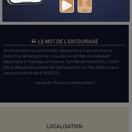
LE MOT DE L’ENTOURAGE
Jeune jument au joli modèle. Gagnante à 3 ans en France.
Indemne de sang Amer. Une des rares filles de MANARK
disponible à l’élevage en France. Famille de NADIA DU LOUP.
Elle a débuté sa carrière de reproductrice en Mai 2026 et sera
vendue inséminée à YAZEED.
Haras de Thouars, présentateur
LOCALISATION