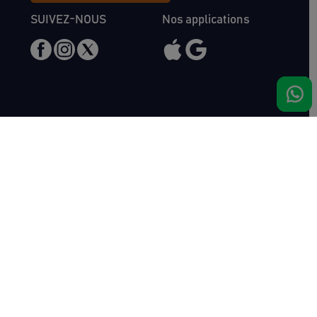
SUIVEZ-NOUS
Nos applications
Nous rencontrer
Haras de Bois Roussel
61500 Bursard
France
Ventes
Auctav
Catalogue & Résultats
Qui sommes-nous ?
Inscriptions
L'équipe
Comment acheter
Kit Media
Comment vendre
Contact
Actualités
FAQ
Succès
Haras de Bois Roussel