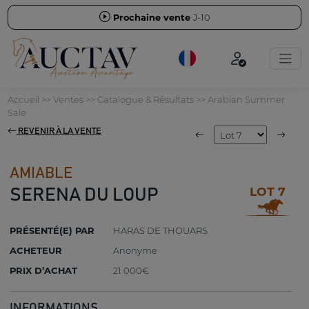
Prochaine vente
J-10
Accueil
>>
Ventes
>>
Catalogue & Résultats
>>
Arabian Summer
Sale
REVENIR À LA VENTE
AMIABLE
LOT 7
SERENA DU LOUP
PRÉSENTÉ(E) PAR
HARAS DE THOUARS
ACHETEUR
Anonyme
PRIX D’ACHAT
21 000€
INFORMATIONS