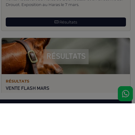
Drouot. Exposition au Haras le 7 mars.
Résultats
RÉSULTATS
RÉSULTATS
VENTE FLASH MARS
Mardi 25 Mars 2025
Vente Flash
Résultats