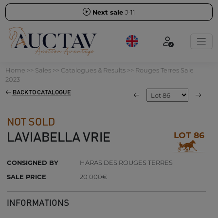
Next sale
J-11
Home
>>
Sales
>>
Catalogues & Results
>>
Rouges Terres Sale
2023
BACK TO CATALOGUE
NOT SOLD
LOT 86
LAVIABELLA VRIE
CONSIGNED BY
HARAS DES ROUGES TERRES
SALE PRICE
20 000€
INFORMATIONS