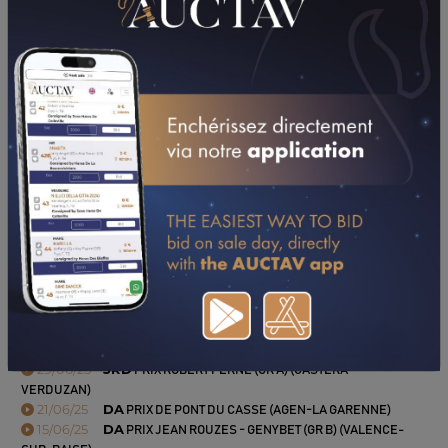
PERFORMANCES
2025
2024
2023
05/08/25
DA
PRIX CANADELL S.A.S. (TRIE-SUR-BAISE)
14/07/25
8TH
PRIX DE CAGNES-SUR-MER (BEAUMONT DE
LOMAGNE)
29/06/25
3RD
PRIX ROBERT PERNE (GR A) (CASTERA-
VERDUZAN)
21/06/25
DA
PRIX DE PONT DU CASSE (AGEN-LA GARENNE)
15/06/25
DA
PRIX JEAN ROUZES - GENYBET (GR B) (VALENCE-