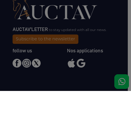
AUCTAV'LETTER
to stay updated with all our news.
Subscribe to the newsletter
follow us
Nos applications
Meet us
Haras de Bois Roussel
61500 Bursard
France