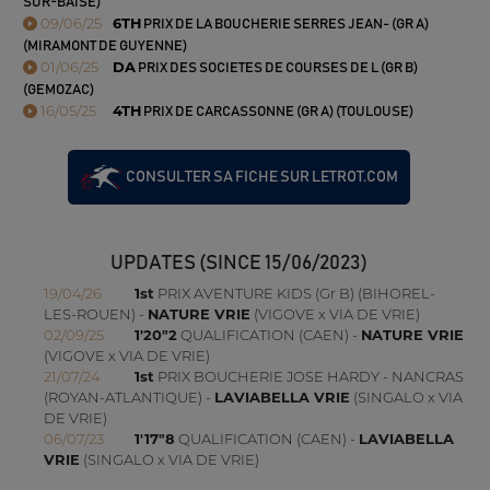
SUR-BAISE)
09/06/25
6TH
PRIX DE LA BOUCHERIE SERRES JEAN- (GR A)
(MIRAMONT DE GUYENNE)
01/06/25
DA
PRIX DES SOCIETES DE COURSES DE L (GR B)
(GEMOZAC)
16/05/25
4TH
PRIX DE CARCASSONNE (GR A) (TOULOUSE)
CONSULTER SA FICHE SUR LETROT.COM
UPDATES (SINCE 15/06/2023)
19/04/26
1st
PRIX AVENTURE KIDS (Gr B) (BIHOREL-
LES-ROUEN) -
NATURE VRIE
(VIGOVE x VIA DE VRIE)
02/09/25
1'20"2
QUALIFICATION (CAEN) -
NATURE VRIE
(VIGOVE x VIA DE VRIE)
21/07/24
1st
PRIX BOUCHERIE JOSE HARDY - NANCRAS
(ROYAN-ATLANTIQUE) -
LAVIABELLA VRIE
(SINGALO x VIA
DE VRIE)
06/07/23
1'17"8
QUALIFICATION (CAEN) -
LAVIABELLA
VRIE
(SINGALO x VIA DE VRIE)