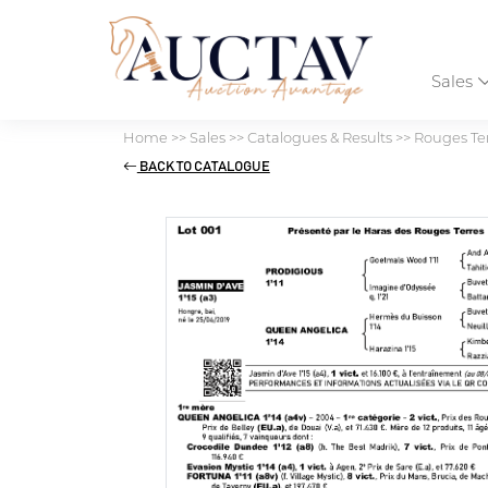
Sales
Home
>>
Sales
>>
Catalogues & Results
>>
Rouges Ter
BACK TO CATALOGUE