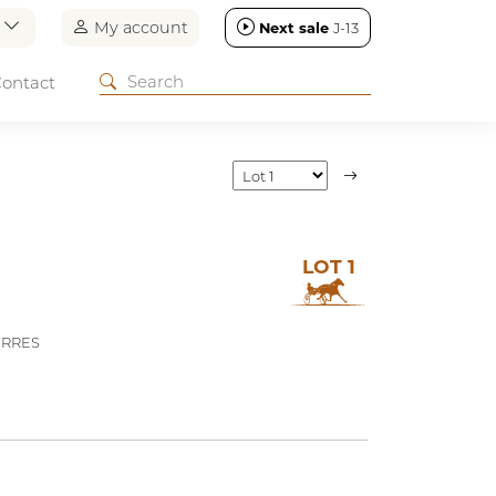
n
My account
Next sale
J-13
ontact
LOT 1
ERRES