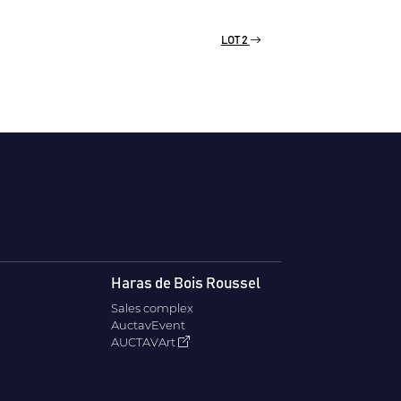
LOT 2
Haras de Bois Roussel
Sales complex
AuctavEvent
AUCTAVArt