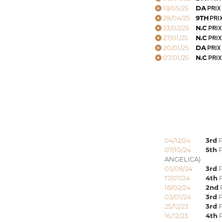
18/05/25
DA
PRIX
29/04/25
9TH
PRIX
23/02/25
N.C
PRIX
27/01/25
N.C
PRIX
20/01/25
DA
PRIX
07/01/25
N.C
PRIX
04/12/24
3rd
P
07/10/24
5th
P
ANGELICA)
03/08/24
3rd
P
17/07/24
4th
P
18/02/24
2nd
P
03/01/24
3rd
P
25/12/23
3rd
P
16/12/23
4th
P