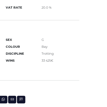
VAT RATE
20.0 %
SEX
G
COLOUR
Bay
DISCIPLINE
Trotting
WINS
33 425€