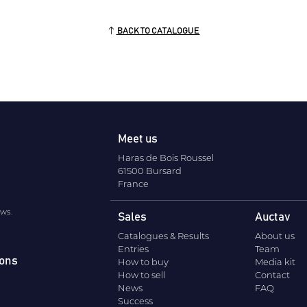
BACK TO CATALOGUE
Meet us
Haras de Bois Roussel
61500 Bursard
France
ews.
Sales
Auctav
Catalogues & Results
About us
Entries
Team
ions
How to buy
Media kit
How to sell
Contact
News
FAQ
Success