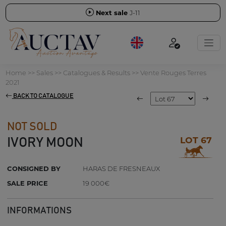
Next sale
J-11
Home
>>
Sales
>>
Catalogues & Results
>>
Vente Rouges Terres
2021
BACK TO CATALOGUE
NOT SOLD
LOT 67
IVORY MOON
CONSIGNED BY
HARAS DE FRESNEAUX
SALE PRICE
19 000€
INFORMATIONS