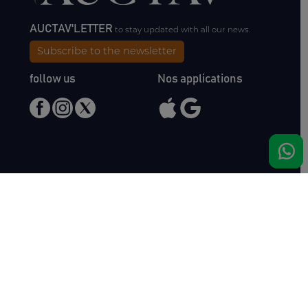
AUCTAV'LETTER
to stay updated with all our news.
Subscribe to the newsletter
follow us
Nos applications
Meet us
Haras de Bois Roussel
61500 Bursard
France
Sales
Auctav
Catalogues & Results
About us
Entries
Team