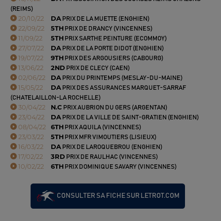
(REIMS)
20/10/22
DA
PRIX DE LA MUETTE (ENGHIEN)
22/09/22
5TH
PRIX DE DRANCY (VINCENNES)
11/09/22
5TH
PRIX SARTHE PEINTURE (ECOMMOY)
27/07/22
DA
PRIX DE LA PORTE DIDOT (ENGHIEN)
19/07/22
9TH
PRIX DES ARGOUSIERS (CABOURG)
13/06/22
2ND
PRIX DE CLECY (CAEN)
02/06/22
DA
PRIX DU PRINTEMPS (MESLAY-DU-MAINE)
15/05/22
DA
PRIX DES ASSURANCES MARQUET-SARRAF
(CHATELAILLON-LA ROCHELLE)
30/04/22
N.C
PRIX AUBRION DU GERS (ARGENTAN)
23/04/22
DA
PRIX DE LA VILLE DE SAINT-GRATIEN (ENGHIEN)
08/04/22
6TH
PRIX AQUILA (VINCENNES)
23/03/22
5TH
PRIX MFR VIMOUTIERS (LISIEUX)
16/03/22
DA
PRIX DE LAROQUEBROU (ENGHIEN)
17/02/22
3RD
PRIX DE RAULHAC (VINCENNES)
10/02/22
6TH
PRIX DOMINIQUE SAVARY (VINCENNES)
CONSULTER SA FICHE SUR LETROT.COM