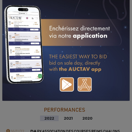
DOWNLOAD PDF
PERFORMANCES
2022
2021
2020
16/11/22
DA
PX ASSOCIATION DES COURSES REIMS CHALONS