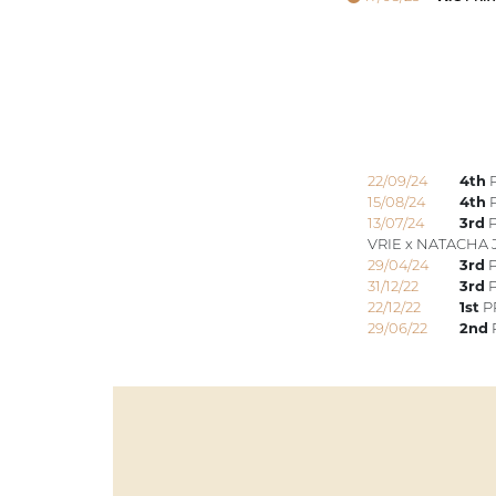
22/09/24
4th
P
15/08/24
4th
P
13/07/24
3rd
P
VRIE x NATACHA 
29/04/24
3rd
P
31/12/22
3rd
P
22/12/22
1st
PR
29/06/22
2nd