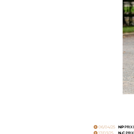
06/04/25
NP
PRIX
17/03/25
N.C
PRIX