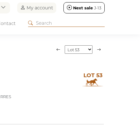
n
My account
Next sale
J-13
ontact
LOT 53
ERRES