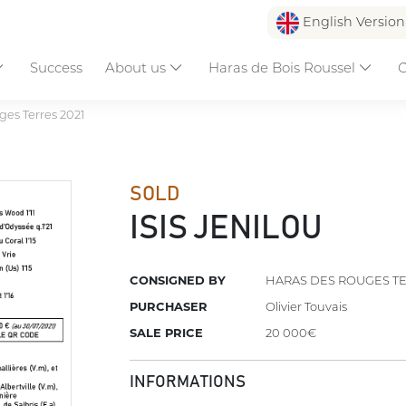
English Versio
Success
About us
Haras de Bois Roussel
C
es Terres 2021
SOLD
ISIS JENILOU
CONSIGNED BY
HARAS DES ROUGES T
PURCHASER
Olivier Touvais
SALE PRICE
20 000€
INFORMATIONS