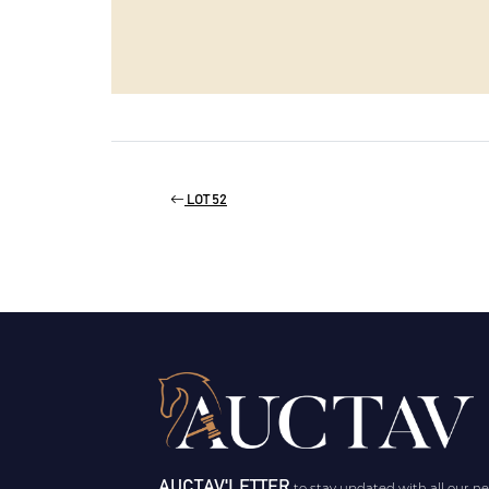
LOT 52
AUCTAV'LETTER
to stay updated with all our n