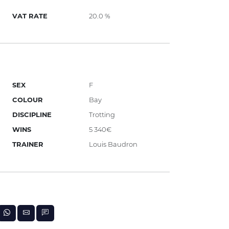
VAT RATE
20.0 %
SEX
F
COLOUR
Bay
DISCIPLINE
Trotting
WINS
5 340€
TRAINER
Louis Baudron