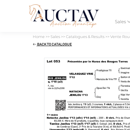
Sales
Home
>>
Sales
>>
Catalogues & Results
>>
Vente Roug
BACK TO CATALOGUE