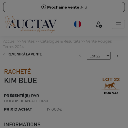
Prochaine vente
J-13
Accueil
>>
Ventes
>>
Catalogue & Résultats
>>
Vente Rouges
Terres 2024
REVENIR À LA VENTE
RACHETÉ
LOT 22
KIM BLUE
BOX V32
PRÉSENTÉ(E) PAR
DUBOIS JEAN-PHILIPPE
PRIX D’ACHAT
17 000€
INFORMATIONS