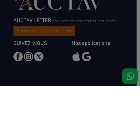
AUCTAV'LETTER
pour recevoir toutes nos actualités
S'inscrire à la newsletter
SUIVEZ-NOUS
Nos applications
Nous rencontrer
Haras de Bois Roussel
61500 Bursard
France
Ventes
Auctav
Catalogue & Résultats
Qui sommes-nous ?