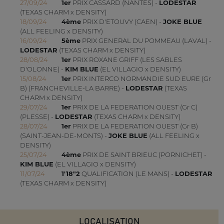
27/09/24
1er
PRIX CASSARD (NANTES) -
LODESTAR
(TEXAS CHARM x DENSITY)
18/09/24
4ème
PRIX D'ETOUVY (CAEN) -
JOKE BLUE
(ALL FEELING x DENSITY)
16/09/24
5ème
PRIX GENERAL DU POMMEAU (LAVAL) -
LODESTAR
(TEXAS CHARM x DENSITY)
28/08/24
1er
PRIX ROXANE GRIFF (LES SABLES
D'OLONNE) -
KIM BLUE
(EL VILLAGIO x DENSITY)
15/08/24
1er
PRIX INTERCO NORMANDIE SUD EURE (Gr
B) (FRANCHEVILLE-LA BARRE) -
LODESTAR
(TEXAS
CHARM x DENSITY)
29/07/24
1er
PRIX DE LA FEDERATION OUEST (Gr C)
(PLESSE) -
LODESTAR
(TEXAS CHARM x DENSITY)
28/07/24
1er
PRIX DE LA FEDERATION OUEST (Gr B)
(SAINT-JEAN-DE-MONTS) -
JOKE BLUE
(ALL FEELING x
DENSITY)
25/07/24
4ème
PRIX DE SAINT BRIEUC (PORNICHET) -
KIM BLUE
(EL VILLAGIO x DENSITY)
11/07/24
1'18"2
QUALIFICATION (LE MANS) -
LODESTAR
(TEXAS CHARM x DENSITY)
LOCALISATION