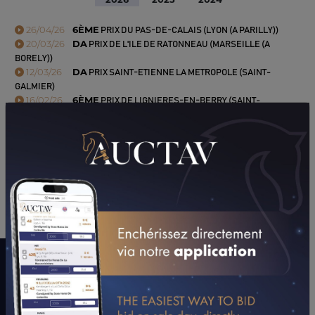
26/04/26
6ÈME
PRIX DU PAS-DE-CALAIS (LYON (A PARILLY))
20/03/26
DA
PRIX DE L'ILE DE RATONNEAU (MARSEILLE (A
BORELY))
12/03/26
DA
PRIX SAINT-ETIENNE LA METROPOLE (SAINT-
GALMIER)
16/02/26
6ÈME
PRIX DE LIGNIERES-EN-BERRY (SAINT-
GALMIER)
24/01/26
2ÈME
PRIX ASSOCIATION DES COURSES HIPPIQUES
D (SAINT-GALMIER)
CONSULTER SA FICHE SUR LETROT.COM
LE MOT DE L’ENTOURAGE
"Elle a joué de malchance lors de deux courses consécutives. Elle
est courageuse et fera bien en province."