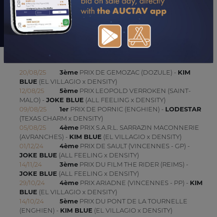
Julien Dubois
UPDATES (DEPUIS 01/07/2024)
20/08/25
3ème
PRIX DE GEMOZAC (DOZULE) -
KIM
BLUE
(EL VILLAGIO x DENSITY)
12/08/25
5ème
PRIX LEOPOLD VERROKEN (SAINT-
MALO) -
JOKE BLUE
(ALL FEELING x DENSITY)
09/08/25
1er
PRIX DE PORNIC (ENGHIEN) -
LODESTAR
(TEXAS CHARM x DENSITY)
05/08/25
4ème
PRIX S.A.R.L. SARRAZIN MACONNERIE
(AVRANCHES) -
KIM BLUE
(EL VILLAGIO x DENSITY)
01/12/24
4ème
PRIX DE SAULT (VINCENNES - GP) -
JOKE BLUE
(ALL FEELING x DENSITY)
14/11/24
3ème
PRIX DU FILM THE RIDER (REIMS) -
JOKE BLUE
(ALL FEELING x DENSITY)
29/10/24
4ème
PRIX ARIADNE (VINCENNES - PP) -
KIM
BLUE
(EL VILLAGIO x DENSITY)
14/10/24
5ème
PRIX DU PONT DE LA TOURNELLE
(ENGHIEN) -
KIM BLUE
(EL VILLAGIO x DENSITY)