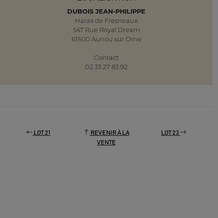
DUBOIS JEAN-PHILIPPE
Haras de Fresneaux
547 Rue Royal Dream
61500 Aunou sur Orne
Contact
02 33 27 83 92
LOT 21
REVENIR À LA
LOT 23
VENTE