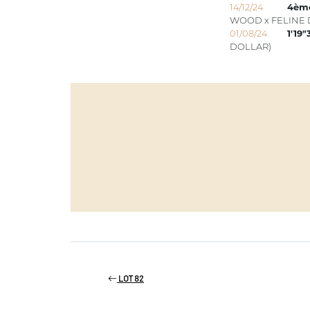
14/12/24
4èm
WOOD x FELINE 
01/08/24
1'19"
DOLLAR)
LOT 82