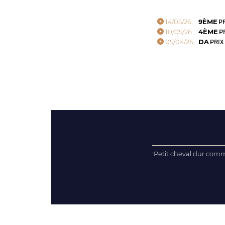
14/05/26
9ÈME
PR
10/05/26
4ÈME
PR
05/04/26
DA
PRIX
'Petit cheval dur comm