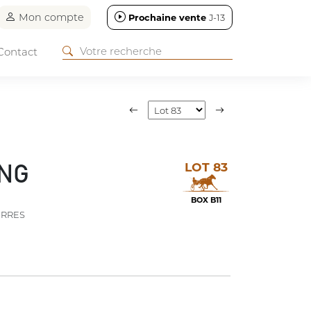
Mon compte
Prochaine vente
J-13
Contact
LOT 83
NG
BOX B11
ERRES