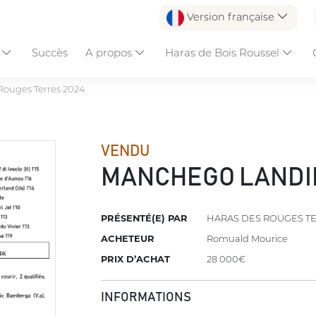
Version française
s
Succès
A propos
Haras de Bois Roussel
Rouges Terres 2024
VENDU
MANCHEGO LANDI
PRÉSENTÉ(E) PAR
HARAS DES ROUGES T
ACHETEUR
Romuald Mourice
PRIX D’ACHAT
28 000€
INFORMATIONS