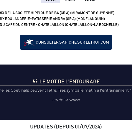
IX DE LA SOCIETE HIPPIQUE DE BA (GR A) (MIRAMONT DE GUYENNE)
IX BOULANGERIE-PATISSERIE ANDRA (GR A) (MONFLANQUIN)
 DU CAFE DU CENTRE - CHATELAILLON (CHATELAILLON-LA ROCHELLE)
CONSULTER SA FICHE SUR LETROT.COM
LE MOT DE L’ENTOURAGE
e les Goetmals peuvent l'être. Très sympa le matin à l'entraînement."
Louis Baudron
UPDATES (DEPUIS 01/07/2024)