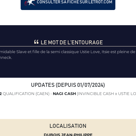
CONSULTER SA FICHE SUR LETROT.COM
LE MOT DE L’ENTOURAGE
dable Slave et fille de la semi classique Ustie Love, Itsie est pleine de 
hneck.
UPDATES (DEPUIS 01/07/2024)
2
QUALIFICATION (CAEN) -
NAGI CASH
(INVINCIBLE CASH x USTIE L
LOCALISATION
DUBOIS JEAN-PHILIPPE