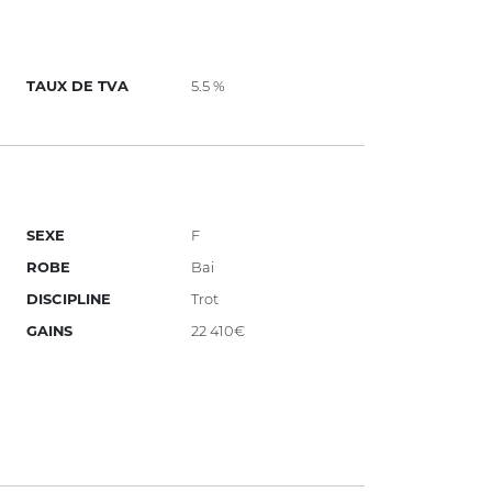
TAUX DE TVA
5.5 %
SEXE
F
ROBE
Bai
DISCIPLINE
Trot
GAINS
22 410€