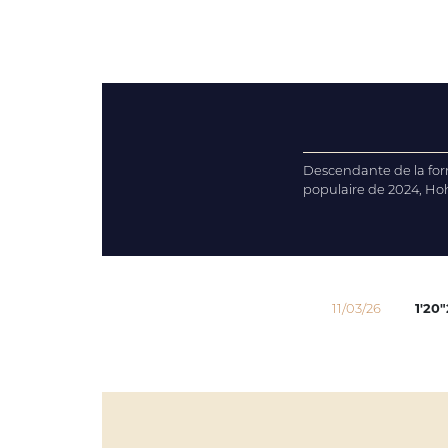
Descendante de la formi
populaire de 2024, Ho
11/03/26
1'20"