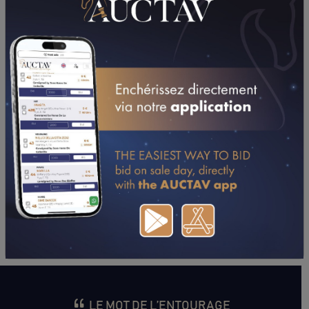
TÉLÉCHARGER LE PDF
PERFORMANCES
2015
2014
07/04/15
6ÈME
PRIX DOROPHEA (VINCENNES - PP)
21/03/15
DA
PRIX DE MEAUX (VINCENNES - GP)
08/03/15
N.C
PRIX DE LISIEUX (BORDEAUX)
26/02/15
8ÈME
PRIX VINDEX (VINCENNES - GP)
31/01/15
7ÈME
PRIX D'AVIGNON (VINCENNES - GP)
11/01/15
6ÈME
PRIX DE RIBERAC (VINCENNES - GP)
CONSULTER SA FICHE SUR LETROT.COM
LE MOT DE L’ENTOURAGE