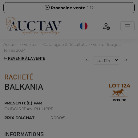
Prochaine vente
J-12
Accueil
>>
Ventes
>>
Catalogue & Résultats
>>
Vente Rouges
Terres 2024
REVENIR À LA VENTE
RACHETÉ
LOT 124
BALKANIA
BOX D8
PRÉSENTÉ(E) PAR
DUBOIS JEAN-PHILIPPE
PRIX D’ACHAT
5 000€
INFORMATIONS