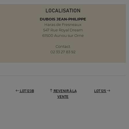
LOCALISATION
DUBOIS JEAN-PHILIPPE
Haras de Fresneaux
547 Rue Royal Dream
61500 Aunou sur Orne
Contact
02 33 27 83 92
LOT 123B
REVENIR À LA
LOT 125
VENTE