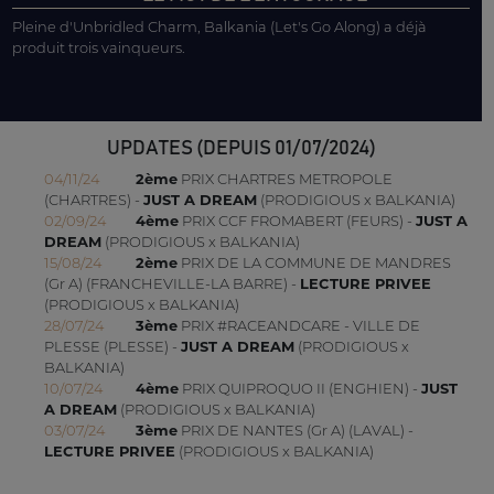
Pleine d'Unbridled Charm, Balkania (Let's Go Along) a déjà
produit trois vainqueurs.
UPDATES (DEPUIS 01/07/2024)
04/11/24
2ème
PRIX CHARTRES METROPOLE
(CHARTRES) -
JUST A DREAM
(PRODIGIOUS x BALKANIA)
02/09/24
4ème
PRIX CCF FROMABERT (FEURS) -
JUST A
DREAM
(PRODIGIOUS x BALKANIA)
15/08/24
2ème
PRIX DE LA COMMUNE DE MANDRES
(Gr A) (FRANCHEVILLE-LA BARRE) -
LECTURE PRIVEE
(PRODIGIOUS x BALKANIA)
28/07/24
3ème
PRIX #RACEANDCARE - VILLE DE
PLESSE (PLESSE) -
JUST A DREAM
(PRODIGIOUS x
BALKANIA)
10/07/24
4ème
PRIX QUIPROQUO II (ENGHIEN) -
JUST
A DREAM
(PRODIGIOUS x BALKANIA)
03/07/24
3ème
PRIX DE NANTES (Gr A) (LAVAL) -
LECTURE PRIVEE
(PRODIGIOUS x BALKANIA)