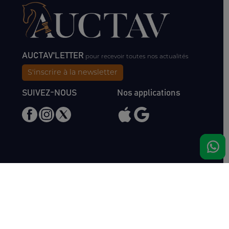
AUCTAV'LETTER
pour recevoir toutes nos actualités
S'inscrire à la newsletter
SUIVEZ-NOUS
Nos applications
Nous rencontrer
Haras de Bois Roussel
61500 Bursard
France