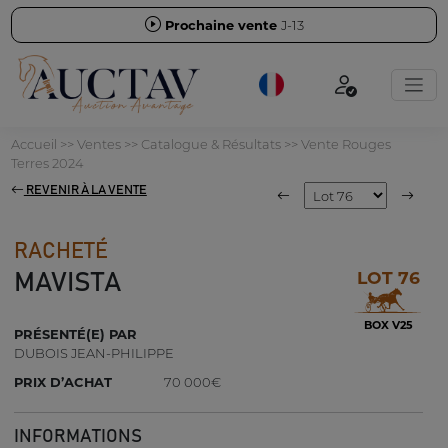
Prochaine vente
J-13
Accueil
>>
Ventes
>>
Catalogue & Résultats
>>
Vente Rouges
Terres 2024
REVENIR À LA VENTE
RACHETÉ
LOT 76
MAVISTA
BOX V25
PRÉSENTÉ(E) PAR
DUBOIS JEAN-PHILIPPE
PRIX D’ACHAT
70 000€
INFORMATIONS