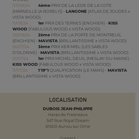
07/09/24
4ème
PRIX DE LA LEDE DE LA COTE
(MARSEILLE (A BORELY)) -
LANGONE
(ATLAS DE JOUDES x
VISTA WOOD)
11/08/24
1er
PRIX DES TERNES (ENGHIEN) -
KISS
WOOD
(FABULOUS WOOD x VISTA WOOD)
08/08/24
2ème
PRIX DE LA PORTE DE MONTREUIL
(ENGHIEN) -
MAVISTA
(BRILLANTISSIME x VISTA WOOD)
26/07/24
3ème
PRIX KER MIEL (LES SABLES
D'OLONNE) -
MAVISTA
(BRILLANTISSIME x VISTA WOOD)
21/07/24
1er
PRIX MICHEL DEUIL (MESLAY-DU-MAINE) -
KISS WOOD
(FABULOUS WOOD x VISTA WOOD)
11/07/24
1'19"1
QUALIFICATION (LE MANS) -
MAVISTA
(BRILLANTISSIME x VISTA WOOD)
LOCALISATION
DUBOIS JEAN-PHILIPPE
Haras de Fresneaux
547 Rue Royal Dream
61500 Aunou sur Orne
Contact