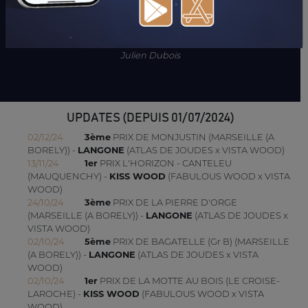
"Elle s'est bien qualifiée en laissant une bonne impression.
Bonne pouliche assurément".
Julien Dubois
UPDATES (DEPUIS 01/07/2024)
02/12/24
3ème
PRIX DE MONJUSTIN (MARSEILLE (A
BORELY)) -
LANGONE
(ATLAS DE JOUDES x VISTA WOOD)
13/11/24
1er
PRIX L'HORIZON - CANTELEU
(MAUQUENCHY) -
KISS WOOD
(FABULOUS WOOD x VISTA
WOOD)
24/10/24
3ème
PRIX DE LA PIERRE D'ORGE
(MARSEILLE (A BORELY)) -
LANGONE
(ATLAS DE JOUDES x
VISTA WOOD)
02/10/24
5ème
PRIX DE BAGATELLE (Gr B) (MARSEILLE
(A BORELY)) -
LANGONE
(ATLAS DE JOUDES x VISTA
WOOD)
02/10/24
1er
PRIX DE LA MOTTE AU BOIS (LE CROISE-
LAROCHE) -
KISS WOOD
(FABULOUS WOOD x VISTA
WOOD)