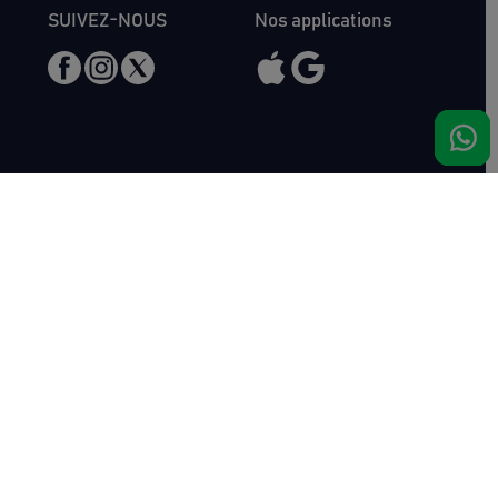
SUIVEZ-NOUS
Nos applications
Nous rencontrer
Haras de Bois Roussel
61500 Bursard
France
Ventes
Auctav
Catalogue & Résultats
Qui sommes-nous ?
Inscriptions
L'équipe
Comment acheter
Kit Media
Comment vendre
Contact
Actualités
FAQ
Succès
Haras de Bois Roussel