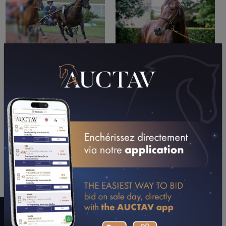
PERFORMANCES
2026
2025
2024
07/05/26
5ÈME
PRIX DE LA VILLE DE BARJOUVILLE
(CHARTRES)
23/04/26
7ÈME
PRIX GASTON ROUSSEL (LAVAL)
CONSULTER SA FICHE SUR LETROT.COM
LE MOT DE L’ENTOURAGE