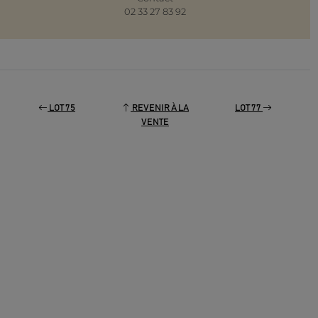
02 33 27 83 92
LOT 75
REVENIR À LA
LOT 77
VENTE