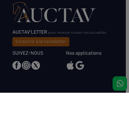
AUCTAV'LETTER
pour recevoir toutes nos actualités
S'inscrire à la newsletter
SUIVEZ-NOUS
Nos applications
Nous rencontrer
Haras de Bois Roussel
61500 Bursard
France