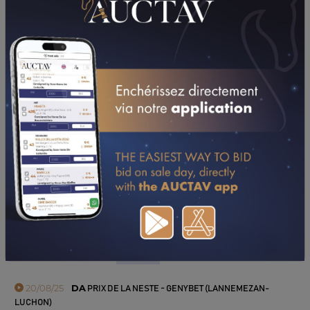
PERFORMANCES
2025
2024
20/08/25
DA
PRIX DE LA NESTE - GENYBET (LANNEMEZAN-
LUCHON)