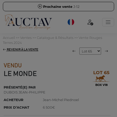
Prochaine vente
J-12
Accueil
>>
Ventes
>>
Catalogue & Résultats
>>
Vente Rouges
Terres 2024
REVENIR À LA VENTE
VENDU
LOT 65
LE MONDE
BOX V18
PRÉSENTÉ(E) PAR
DUBOIS JEAN-PHILIPPE
ACHETEUR
Jean-Michel Piednoel
PRIX D’ACHAT
6 500€