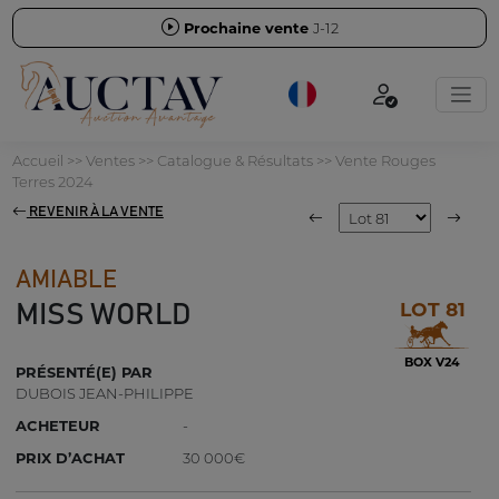
Prochaine vente
J-12
Accueil
>>
Ventes
>>
Catalogue & Résultats
>>
Vente Rouges
Terres 2024
REVENIR À LA VENTE
AMIABLE
LOT 81
MISS WORLD
BOX V24
PRÉSENTÉ(E) PAR
DUBOIS JEAN-PHILIPPE
ACHETEUR
-
PRIX D’ACHAT
30 000€