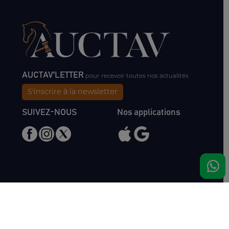
AUCTAV'LETTER
pour recevoir toutes nos actualités
S'inscrire à la newsletter
SUIVEZ-NOUS
Nos applications
Nous rencontrer
Haras de Bois Roussel
61500 Bursard
France