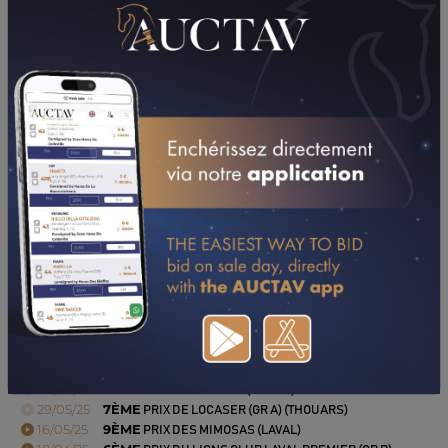
PERFORMANCES
2025
2024
31/07/25
DA
PRIX 24H AU TROT / PROVINCE COURSES
(PORNICHET)
06/07/25
N.C
PRIX JEAN LANDAIS (LUCON)
29/05/25
7ÈME
PRIX DE LOCASER (GR A) (THOUARS)
16/05/25
9ÈME
PRIX DES MIMOSAS (LAVAL)