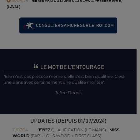
18/04/25
6ÈME
PRIX DU LIONS CLUB LAVAL PREMIER (GR B)
(LAVAL)
CONSULTER SA FICHE SUR LETROT.COM
LE MOT DE L’ENTOURAGE
"Elle n'est pas précoce même si elle s'est bien qualifiée. C'est
une 3 ans avec certainement une qualité montée".
Julien Dubois
UPDATES (DEPUIS 01/07/2024)
11/07/24
1'19"7
QUALIFICATION (LE MANS) -
MISS
WORLD
(FABULOUS WOOD x FIRST CLASS)