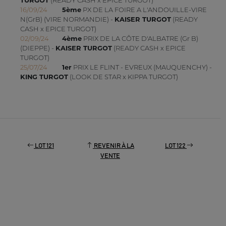
TURGOT
(READY CASH x EPICE TURGOT)
16/09/24
5ème
PX DE LA FOIRE A L'ANDOUILLE-VIRE
N(GrB) (VIRE NORMANDIE) -
KAISER TURGOT
(READY
CASH x EPICE TURGOT)
02/09/24
4ème
PRIX DE LA CÔTE D'ALBATRE (Gr B)
(DIEPPE) -
KAISER TURGOT
(READY CASH x EPICE
TURGOT)
25/07/24
1er
PRIX LE FLINT - EVREUX (MAUQUENCHY) -
KING TURGOT
(LOOK DE STAR x KIPPA TURGOT)
LOT 121
REVENIR À LA
LOT 122
VENTE