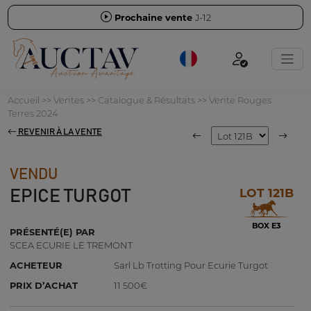
Prochaine vente
J-12
Accueil
>>
Ventes
>>
Catalogue & Résultats
>>
Vente Rouges
Terres 2024
REVENIR À LA VENTE
VENDU
LOT 121B
EPICE TURGOT
BOX E3
PRÉSENTÉ(E) PAR
SCEA ECURIE LE TREMONT
ACHETEUR
Sarl Lb Trotting Pour Ecurie Turgot
PRIX D’ACHAT
11 500€