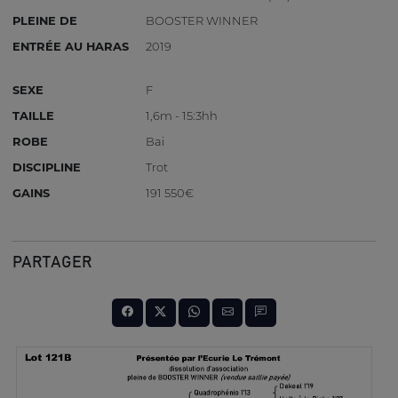
PLEINE DE
BOOSTER WINNER
ENTRÉE AU HARAS
2019
SEXE
F
TAILLE
1,6m - 15:3hh
ROBE
Bai
DISCIPLINE
Trot
GAINS
191 550€
PARTAGER