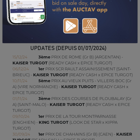
TÉLÉCHARGER LE PDF
UPDATES (DEPUIS 01/07/2024)
15/12/24
3ème
PRIX DE ROME (Gr B) (ARGENTAN) -
KAISER TURGOT
(READY CASH x EPICE TURGOT)
06/12/24
1er
PRIX SCR RAULT ASSAINISSEMENT (SAINT-
BRIEUC) -
KAISER TURGOT
(READY CASH x EPICE TURGOT)
10/11/24
5ème
PRIX AU VIEUX PUITS - VILLERS BOC (Gr
A) (VIRE NORMANDIE) -
KAISER TURGOT
(READY CASH x
EPICE TURGOT)
01/11/24
3ème
PRIX DES COURSES DE PLOUBALAY (Gr
A) (SAINT-MALO) -
KAISER TURGOT
(READY CASH x EPICE
TURGOT)
09/10/24
1er
PRIX DE LA TOUR MONTPARNASSE
(ENGHIEN) -
KING TURGOT
(LOOK DE STAR x KIPPA
TURGOT)
30/09/24
1er
PRIX DE CHAHAINS (Gr B) (CAEN) -
KAISER