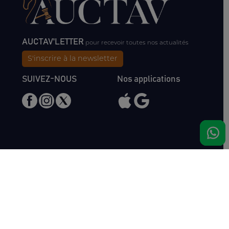
AUCTAV'LETTER
pour recevoir toutes nos actualités
S'inscrire à la newsletter
SUIVEZ-NOUS
Nos applications
Nous rencontrer
Haras de Bois Roussel
61500 Bursard
France
Ventes
Auctav