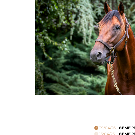
29/04/26
8ÈME
PR
13/04/26
8ÈME
PR