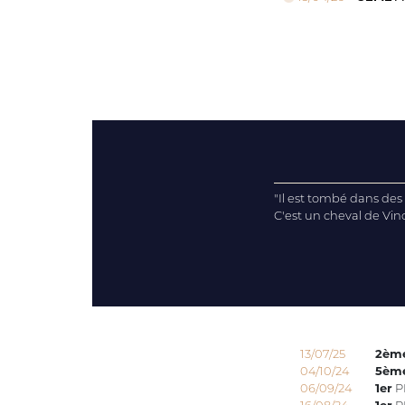
"Il est tombé dans des
C'est un cheval de Vinc
13/07/25
2èm
04/10/24
5èm
06/09/24
1er
P
16/08/24
1er
P