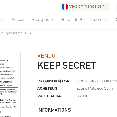
Version française
s
Succès
A propos
Haras de Bois Roussel
Rouges Terres 2024
VENDU
KEEP SECRET
PRÉSENTÉ(E) PAR
DUBOIS JEAN-PHILIPP
ACHETEUR
Ecurie Matthieu Varin
PRIX D’ACHAT
88 000€
INFORMATIONS