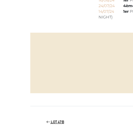
24/07/24
4èm
14/07/24
1er
P
NIGHT)
LOT 47B