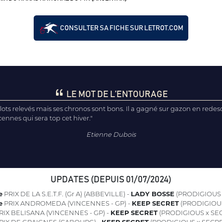
CONSULTER SA FICHE SUR LETROT.COM
LE MOT DE L’ENTOURAGE
 lots relevés mais ses chronos sont bons. Il a gagné sur gazon en rede
ennes qui sera top cet hiver."
Etienne Dubois
UPDATES (DEPUIS 01/07/2024)
e
PRIX DE LA S.E.T.F. (Gr A) (ABBEVILLE) -
LADY BOSSE
(PRODIGIOUS 
e
PRIX ANDROMEDA (VINCENNES - GP) -
KEEP SECRET
(PRODIGIOUS
RIX BELISANA (VINCENNES - GP) -
KEEP SECRET
(PRODIGIOUS x SE
RIX DE GRAIGNES (CABOURG) -
KEEP SECRET
(PRODIGIOUS x SECRE