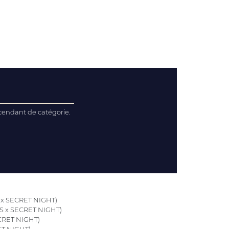
scendant de catégorie.
x SECRET NIGHT)
 x SECRET NIGHT)
CRET NIGHT)
T NIGHT)