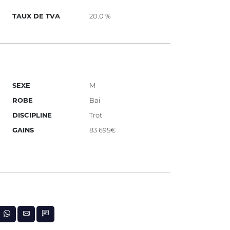
TAUX DE TVA
20.0 %
SEXE
M
ROBE
Bai
DISCIPLINE
Trot
GAINS
83 695€