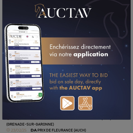
PERFORMANCES
2025
2024
09/11/25
DA
PRIX SOAL RACING (CASTELSARRASIN)
02/11/25
DA
PRIX DE LA SOCIETE DU TROTTEUR FR (GR A)
(GRENADE-SUR-GARONNE)
23/02/25
DA
PRIX DE FLEURANCE (AUCH)