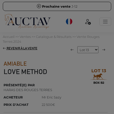
Prochaine vente
J-12
Accueil
>>
Ventes
>>
Catalogue & Résultats
>>
Vente Rouges
Terres 2024
REVENIR À LA VENTE
AMIABLE
LOT 13
LOVE METHOD
BOX B2
PRÉSENTÉ(E) PAR
HARAS DES ROUGES TERRES
ACHETEUR
Mr Eric Sazy
PRIX D’ACHAT
22 500€