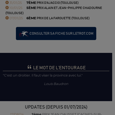
31/01/25
7ÈME
PRIX D'AJACCIO (TOULOUSE)
10/01/25
5ÈME
PRIX ALAIN ET JEAN-PHILIPPE CHADOURNE
(TOULOUSE)
07/01/25
6ÈME
PRIX DE LA FAROUETTE (TOULOUSE)
CONSULTER SA FICHE SUR LETROT.COM
LE MOT DE L’ENTOURAGE
"C'est un droitier. Il faut viser la province avec lui."
Louis Baudron
UPDATES (DEPUIS 01/07/2024)
17/08/24
2ème
PRIX JEAN DAUSSET (CAGNES-SUR-