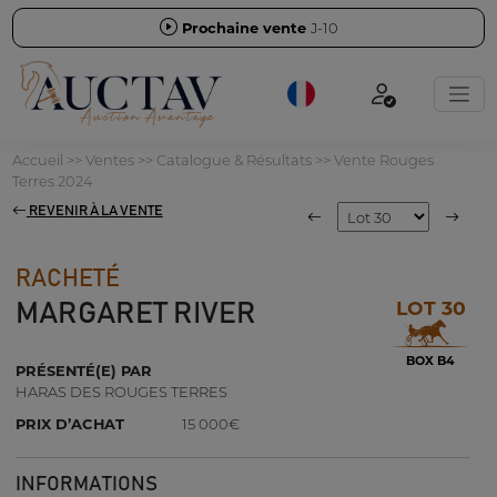
Prochaine vente
J-10
Accueil
>>
Ventes
>>
Catalogue & Résultats
>>
Vente Rouges
Terres 2024
REVENIR À LA VENTE
RACHETÉ
LOT 30
MARGARET RIVER
BOX B4
PRÉSENTÉ(E) PAR
HARAS DES ROUGES TERRES
PRIX D’ACHAT
15 000€
INFORMATIONS