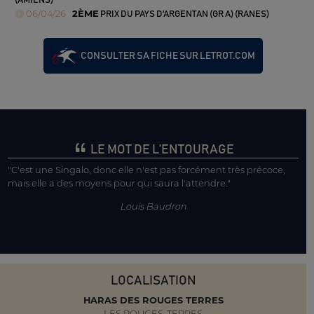
(AMIENS)
06/04/26
2ÈME
PRIX DU PAYS D'ARGENTAN (GR A) (RANES)
CONSULTER SA FICHE SUR LETROT.COM
LE MOT DE L’ENTOURAGE
"C'est une Singalo, donc elle n'est pas forcément très précoce,
mais elle a des moyens pour qui saura l'attendre."
Louis Baudron
LOCALISATION
HARAS DES ROUGES TERRES
LES ROUGES-TERRES