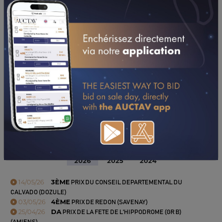
PERFORMANCES
2026
2025
2024
14/05/26
3ÈME
PRIX DU CONSEIL DEPARTEMENTAL DU
CALVADO (DOZULE)
03/05/26
4ÈME
PRIX DE REDON (SAVENAY)
25/04/26
DA
PRIX DE LA FETE DE L'HIPPODROME (GR B)