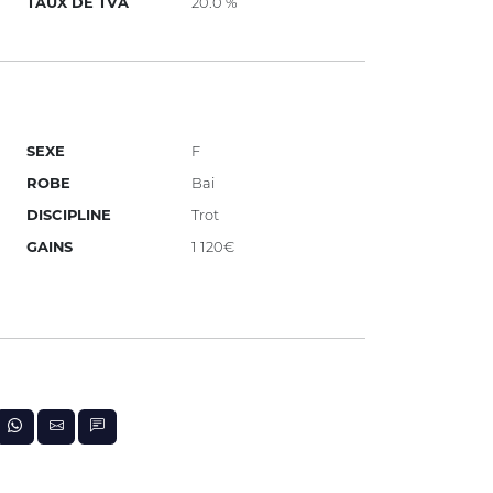
TAUX DE TVA
20.0 %
SEXE
F
ROBE
Bai
DISCIPLINE
Trot
GAINS
1 120€