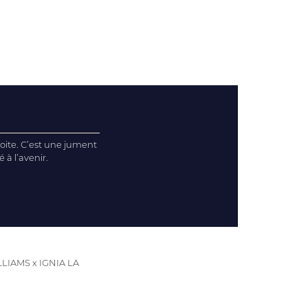
droite. C’est une jument
à l’avenir.
LIAMS x IGNIA LA