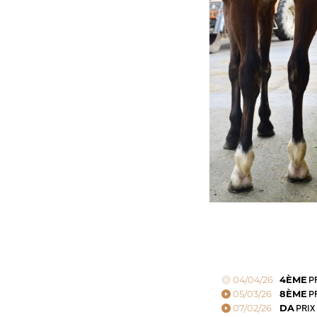
04/04/26
4ÈME
PR
05/03/26
8ÈME
PR
07/02/26
DA
PRIX