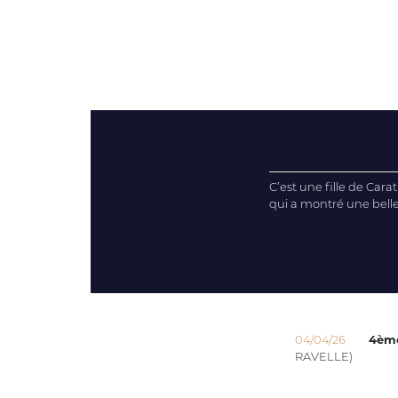
C’est une fille de Cara
qui a montré une belle
04/04/26
4èm
RAVELLE)