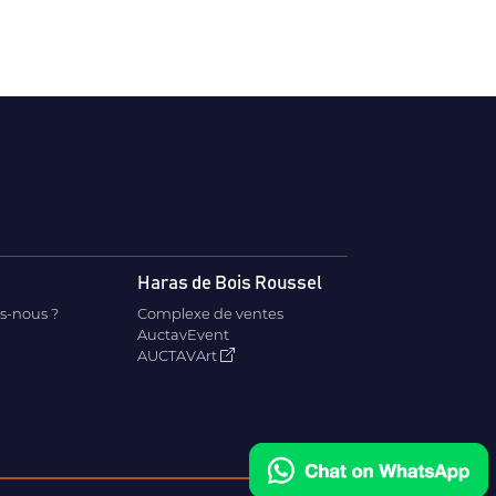
Haras de Bois Roussel
s-nous ?
Complexe de ventes
AuctavEvent
AUCTAVArt