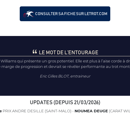
CONSULTER SA FICHE SUR LETROT.COM
LE MOT DE L’ENTOURAGE
t Williams qui présente un gros potentiel. Elle est plus à l’aise corde à 
 marge de progression et devrait se révéler performante au trot monté 
Eric Gilles BLOT, entraineur
UPDATES (DEPUIS 21/03/2026)
e
PRIX ANDRE DESILLE (SAINT-MALO) -
NOUMEA DEUGE
(CARAT WIL