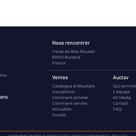
Nous rencontrer
Haras de Bois Roussel
61500 Bursard
France
lités
Ventes
Auctav
Catalogue & Résultats
Qui somme
Inscriptions
L'équipe
ions
Comment acheter
Kit Media
Comment vendre
Contact
Actualités
FAQ
Succès