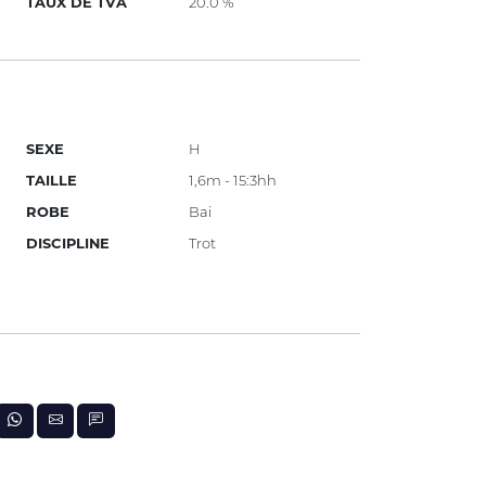
TAUX DE TVA
20.0 %
SEXE
H
TAILLE
1,6m - 15:3hh
ROBE
Bai
DISCIPLINE
Trot