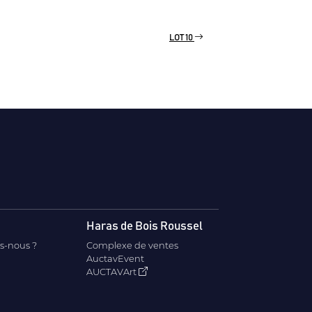
LOT 10
Haras de Bois Roussel
s-nous ?
Complexe de ventes
AuctavEvent
AUCTAVArt