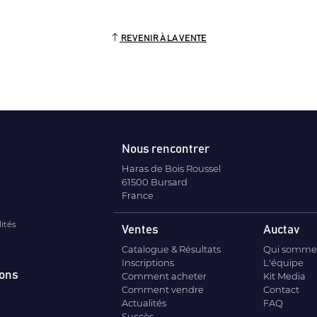
REVENIR À LA VENTE
Nous rencontrer
Haras de Bois Roussel
61500 Bursard
France
lités
Ventes
Auctav
Catalogue & Résultats
Qui somme
Inscriptions
L'équipe
ions
Comment acheter
Kit Media
Comment vendre
Contact
Actualités
FAQ
Succès