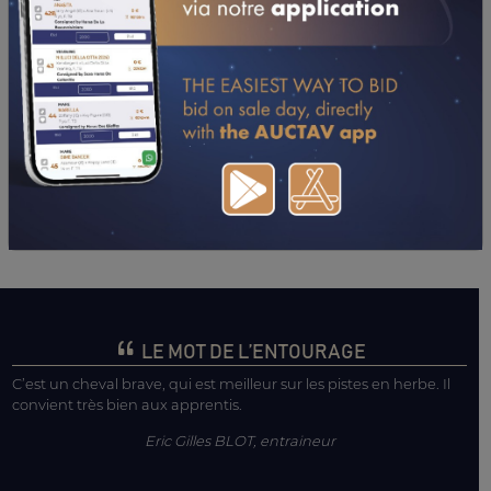
(TOURS-CHAMBRAY)
12/04/26
5ÈME
PRIX DU PMU
04/04/26
N.C
PRIX DE BRETAGNE (SAINT-MALO)
29/03/26
6ÈME
PRIX DE LA VILLE DE PONTCHATEAU (GR B)
(PONTCHATEAU)
17/03/26
9ÈME
PRIX DE LA BRETONNIERE (MESLAY-DU-
MAINE)
CONSULTER SA FICHE SUR LETROT.COM
LE MOT DE L’ENTOURAGE
C’est un cheval brave, qui est meilleur sur les pistes en herbe. Il
convient très bien aux apprentis.
Eric Gilles BLOT, entraineur