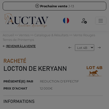
Prochaine vente
J-13
Accueil
>>
Ventes
>>
Catalogue & Résultats
>>
Vente Rouges
Terres de Printemps
REVENIR À LA VENTE
RACHETÉ
LOT 4B
LOCTON DE KERYANN
PRÉSENTÉ(E) PAR
REDUCTION D'EFFECTIF
PRIX D’ACHAT
12 000€
INFORMATIONS