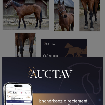
PERFORMANCES
2026
2025
2023
01/05/26
8ÈME
PRIX EVELEC (CHOLET)
12/04/26
5ÈME
PRIX DU PMU "LE SAINT-CLOUD" (GR B)