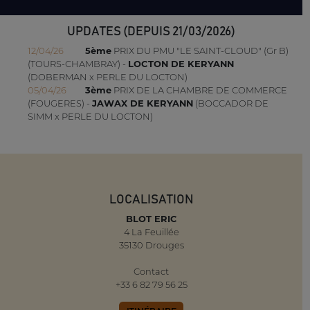
UPDATES (DEPUIS 21/03/2026)
12/04/26
5ème
PRIX DU PMU "LE SAINT-CLOUD" (Gr B)
(TOURS-CHAMBRAY) -
LOCTON DE KERYANN
(DOBERMAN x PERLE DU LOCTON)
05/04/26
3ème
PRIX DE LA CHAMBRE DE COMMERCE
(FOUGERES) -
JAWAX DE KERYANN
(BOCCADOR DE
SIMM x PERLE DU LOCTON)
LOCALISATION
BLOT ERIC
4 La Feuillée
35130 Drouges
Contact
+33 6 82 79 56 25