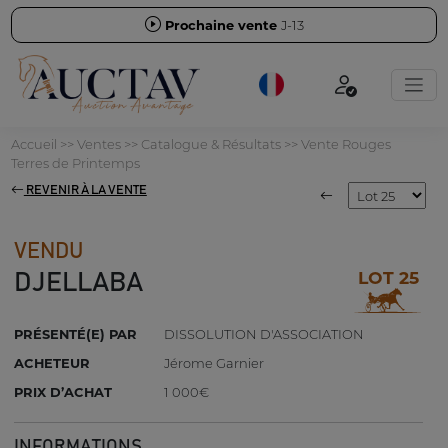
Prochaine vente
J-13
Accueil
>>
Ventes
>>
Catalogue & Résultats
>>
Vente Rouges
Terres de Printemps
REVENIR À LA VENTE
VENDU
LOT 25
DJELLABA
PRÉSENTÉ(E) PAR
DISSOLUTION D'ASSOCIATION
ACHETEUR
Jérome Garnier
PRIX D’ACHAT
1 000€
INFORMATIONS