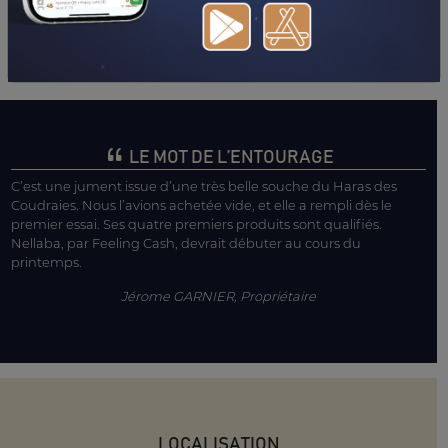
LE MOT DE L’ENTOURAGE
C’est une jument issue d’une très belle souche du Haras des
Coudraies. Nous l’avions achetée vide, et elle a rempli dès le
premier essai. Ses quatre premiers produits sont qualifiés.
Nellaba, par Feeling Cash, devrait débuter au cours du
printemps.
Jérome GARNIER, Propriétaire
LOCALISATION