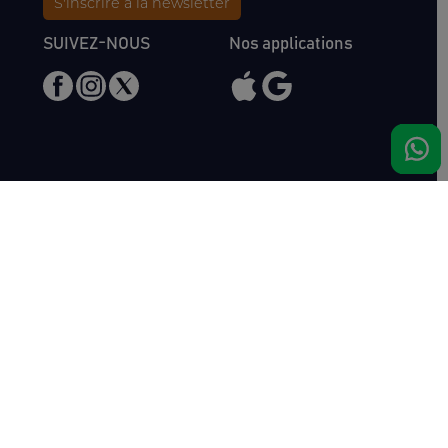
S'inscrire à la newsletter
SUIVEZ-NOUS
Nos applications
Nous rencontrer
Haras de Bois Roussel
61500 Bursard
France
Ventes
Auctav
Catalogue & Résultats
Qui sommes-nous ?
Inscriptions
L'équipe
Comment acheter
Kit Media
Comment vendre
Contact
Actualités
FAQ
Succès