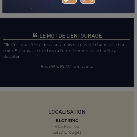
LE MOT DE L’ENTOURAGE
Elle s’est qualifiée à deux ans, mais n’a pas été chanceuse par la
suite. Elle travaille très bien à l’entraînement et est prête à
débuter.
Eric Gilles BLOT, entraineur
LOCALISATION
BLOT ERIC
4 La Feuillée
35130 Drouges