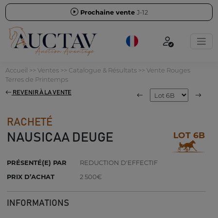
Prochaine vente
J-12
Accueil
>>
Ventes
>>
Catalogue & Résultats
>>
Vente Rouges
Terres de Printemps
REVENIR À LA VENTE
RACHETÉ
LOT 6B
NAUSICAA DEUGE
PRÉSENTÉ(E) PAR
REDUCTION D'EFFECTIF
PRIX D’ACHAT
2 500€
INFORMATIONS