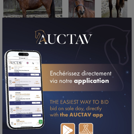
PERFORMANCES
2026
2025
03/05/26
6ÈME
PRIX DU BOISCHAUT (LYON (A PARILLY))
26/04/26
DA
PRIX DES BENEVOLES (LE MONT-SAINT-MICHEL-
PONTORSON)
CONSULTER SA FICHE SUR LETROT.COM