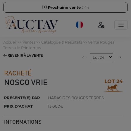
Prochaine vente
J-14
Accueil
>>
Ventes
>>
Catalogue & Résultats
>>
Vente Rouges
Terres de Printemps
REVENIR À LA VENTE
RACHETÉ
LOT 24
NOSCO VRIE
PRÉSENTÉ(E) PAR
HARAS DES ROUGES TERRES
PRIX D’ACHAT
13 000€
INFORMATIONS