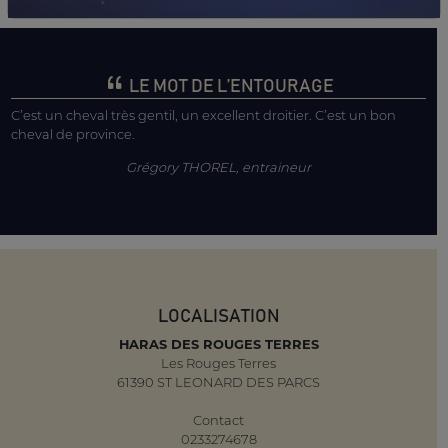
LE MOT DE L’ENTOURAGE
C’est un cheval très gentil, un excellent droitier. C’est un bon
cheval de province.
Grégory THOREL, entraineur
LOCALISATION
HARAS DES ROUGES TERRES
Les Rouges Terres
61390 ST LEONARD DES PARCS
Contact
0233274678