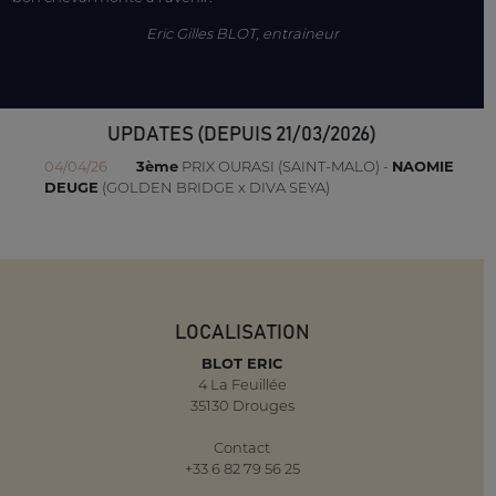
Eric Gilles BLOT, entraineur
UPDATES (DEPUIS 21/03/2026)
04/04/26
3ème
PRIX OURASI (SAINT-MALO) -
NAOMIE
DEUGE
(GOLDEN BRIDGE x DIVA SEYA)
LOCALISATION
BLOT ERIC
4 La Feuillée
35130 Drouges
Contact
+33 6 82 79 56 25