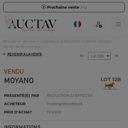
Prochaine vente
J-12
Accueil
>>
Ventes
>>
Catalogue & Résultats
>>
Vente Rouges
Terres de Printemps
REVENIR À LA VENTE
VENDU
LOT 12B
MOYANO
PRÉSENTÉ(E) PAR
REDUCTION D'EFFECTIF
ACHETEUR
Trotting Bloodstock
PRIX D’ACHAT
19 500€
INFORMATIONS