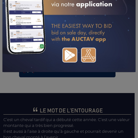
2026
2024
22/03/26
7ÈME
PRIX DE PONTCHATEAU (CHALLANS)
08/03/26
4ÈME
PRIX DE BEAUVOIR (GR A) (LE MONT-SAINT-
MICHEL-PONTORSON)
21/02/26
4ÈME
PRIX OPERA (NANTES)
13/02/26
DA
PRIX DE LA SAINT VALENTIN (NANTES)
01/02/26
1ER
PRIX JETON (MACHECOUL)
18/01/26
5ÈME
PRIX BEAUSEJOUR II (CHATEAUBRIANT)
CONSULTER SA FICHE SUR LETROT.COM
LE MOT DE L’ENTOURAGE
C’est un cheval tardif qui a débuté cette année. C’est une valeur
montante qui a très bien progressé.
Il est aussi à l’aise à droite qu’à gauche et pourrait devenir un
bon cheval monté à l’avenir.