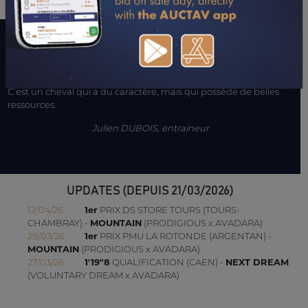
LE MOT DE L’ENTOURAGE
Il a été qualifié récemment sur l’hippodrome de Caen, en 1’19’’8.
C’est un cheval qui a du caractère, mais qui possède de belles
ressources.
Julien DUBOIS, entraineur
UPDATES (DEPUIS 21/03/2026)
12/04/26
1er
PRIX DS STORE TOURS (TOURS-
CHAMBRAY) -
MOUNTAIN
(PRODIGIOUS x AVADARA)
29/03/26
1er
PRIX PMU LA ROTONDE (ARGENTAN) -
MOUNTAIN
(PRODIGIOUS x AVADARA)
27/03/26
1'19"8
QUALIFICATION (CAEN) -
NEXT DREAM
(VOLUNTARY DREAM x AVADARA)