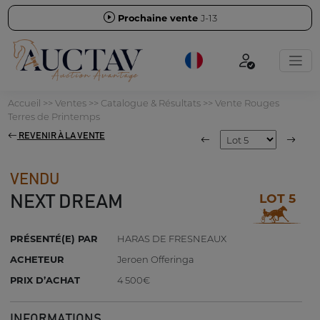
Prochaine vente
J-13
Accueil
>>
Ventes
>>
Catalogue & Résultats
>>
Vente Rouges
Terres de Printemps
REVENIR À LA VENTE
VENDU
LOT 5
NEXT DREAM
PRÉSENTÉ(E) PAR
HARAS DE FRESNEAUX
ACHETEUR
Jeroen Offeringa
PRIX D’ACHAT
4 500€
INFORMATIONS