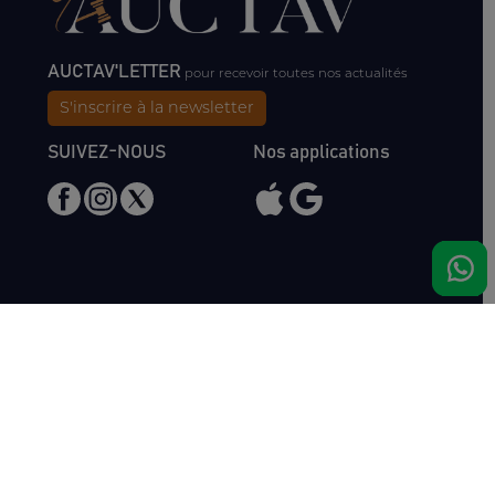
AUCTAV'LETTER
pour recevoir toutes nos actualités
S'inscrire à la newsletter
SUIVEZ-NOUS
Nos applications
Nous rencontrer
Haras de Bois Roussel
61500 Bursard
France
Ventes
Auctav
Catalogue & Résultats
Qui sommes-nous ?