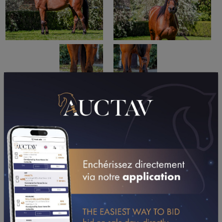
PERFORMANCES
2026
27/03/26
1'19"8
QUALIFICATION (CAEN)
CONSULTER SA FICHE SUR LETROT.COM