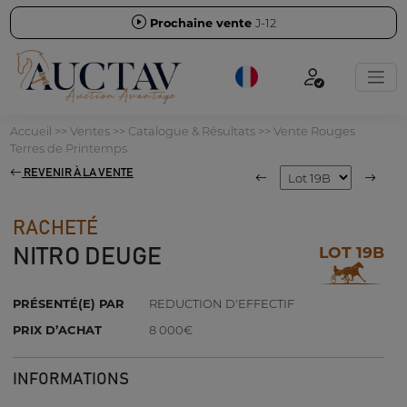
Prochaine vente
J-12
Accueil
>>
Ventes
>>
Catalogue & Résultats
>>
Vente Rouges
Terres de Printemps
REVENIR À LA VENTE
RACHETÉ
LOT 19B
NITRO DEUGE
PRÉSENTÉ(E) PAR
REDUCTION D'EFFECTIF
PRIX D’ACHAT
8 000€
INFORMATIONS