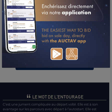
29/03/26
6ÈME
PRIX DE LA SOCIETE PIGEON (LA GUERCHE DE
BRETAGNE)
18/03/26
4ÈME
PRIX OPTIQUE KRYS YANNICK PIERRE - VIRE
(VIRE NORMANDIE)
05/03/26
NP
PRIX DE BLAIN (CAEN)
20/02/26
8ÈME
PRIX DE PLESTIN-LES-GREVES (VINCENNES -
GPP)
06/02/26
5ÈME
PRIX VAN GOGH (ARGENTAN)
01/02/26
DA
PRIX TIMOKO (MACHECOUL)
21/01/26
NP
PRIX KENOR DE COSSE (ANGERS)
CONSULTER SA FICHE SUR LETROT.COM
LE MOT DE L’ENTOURAGE
C’est une jument compliquée au départ volté. Elle est à son
avantage sur les parcours avec départ à l’autostart. Elle est