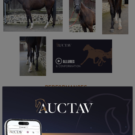
PERFORMANCES
2026
2025
13/05/26
3ÈME
PRIX DE GOBERNADOR (STRASBOURG)
26/04/26
7ÈME
PRIX DES BENEVOLES (LE MONT-SAINT-
MICHEL-PONTORSON)
06/04/26
5ÈME
PRIX HYPER U BLAIN (BLAIN-BOUVRON-LE
GAVRE)