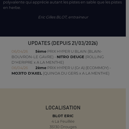
polyvalente qui apprécie autant les pistes en sable que les pistes
en herbe.
Eric Gilles BLOT, entraineur
UPDATES (DEPUIS 21/03/2026)
06/04/26
5ème
PRIX HYPER U BLAIN (BLAIN-
BOUVRON-LE GAVRE) -
NITRO DEUGE
(ROLLING
D'HERIPRE x A LA MENTHE)
06/04/26
2ème
PRIX HYPER U (Gr A) (ECOMMOY) -
MOJITO D'AXEL
(QUINOA DU GERS x A LA MENTHE)
LOCALISATION
BLOT ERIC
4 La Feuillée
35130 Drouges