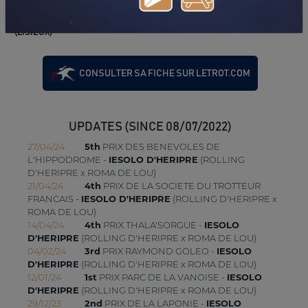
06/05/18
DA
PRIX D'HAUTMONIERE (VILLEDIEU-LES-POELES)
22/04/18
DA
PRIX LE CARROSSIER NORMAND - M. J (GR B)
(LISIEUX)
CONSULTER SA FICHE SUR LETROT.COM
UPDATES (SINCE 08/07/2022)
27/04/24
5th
PRIX DES BENEVOLES DE
L'HIPPODROME -
IESOLO D'HERIPRE
(ROLLING
D'HERIPRE x ROMA DE LOU)
21/04/24
4th
PRIX DE LA SOCIETE DU TROTTEUR
FRANCAIS -
IESOLO D'HERIPRE
(ROLLING D'HERIPRE x
ROMA DE LOU)
14/04/24
4th
PRIX THALA'SORGUE -
IESOLO
D'HERIPRE
(ROLLING D'HERIPRE x ROMA DE LOU)
04/02/24
3rd
PRIX RAYMOND GOLEO -
IESOLO
D'HERIPRE
(ROLLING D'HERIPRE x ROMA DE LOU)
12/01/24
1st
PRIX PARC DE LA VANOISE -
IESOLO
D'HERIPRE
(ROLLING D'HERIPRE x ROMA DE LOU)
29/12/23
2nd
PRIX DE LA LAPONIE -
IESOLO