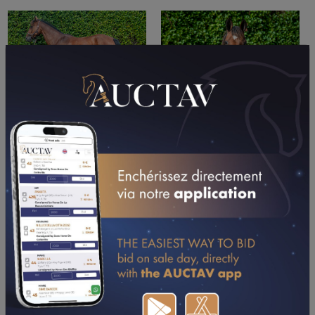
PERFORMANCES
2018
2017
2016
29/06/18
DA
PRIX DES BENEVOLES (LE MONT-SAINT-MICHEL-
PONTORSON)
27/05/18
DA
PRIX D'ELBEUF (SAINT-AUBIN-LES-ELBEUF)