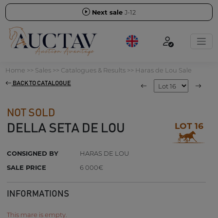
Next sale
J-12
Home
>>
Sales
>>
Catalogues & Results
>>
Haras de Lou Sale
BACK TO CATALOGUE
NOT SOLD
LOT 16
DELLA SETA DE LOU
CONSIGNED BY
HARAS DE LOU
SALE PRICE
6 000€
INFORMATIONS
This mare is empty.