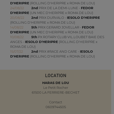
D'HERIPRE
(ROLLING D'HERIPRE x ROMA DE LOU)
24/08/22
2nd
PRIX DE LA DEMI-LUNE -
FEDOR
D'HERIPRE
(UN MEC D'HERIPRE x ROMA DE LOU)
20/08/22
2nd
PRIX DURVALO -
IESOLO D'HERIPRE
(ROLLING D'HERIPRE x ROMA DE LOU)
14/08/22
5th
PRIX GERARD JOVELLAR -
FEDOR
D'HERIPRE
(UN MEC D'HERIPRE x ROMA DE LOU)
10/08/22
5th
PX ROTARY CLUB VIL.LOUBET BAIE DES
ANGES -
IESOLO D'HERIPRE
(ROLLING D'HERIPRE x
ROMA DE LOU)
15/07/22
2nd
PRIX #RACE AND CARE -
IESOLO
D'HERIPRE
(ROLLING D'HERIPRE x ROMA DE LOU)
LOCATION
HARAS DE LOU
Le Petit Rocher
61500 LA FERRIERE-BECHET
Contact
0609744505