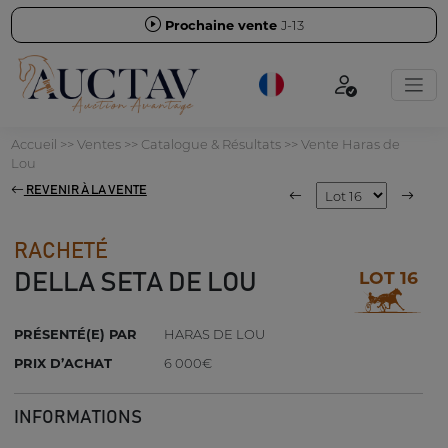
Prochaine vente
J-13
Accueil
>>
Ventes
>>
Catalogue & Résultats
>>
Vente Haras de
Lou
REVENIR À LA VENTE
RACHETÉ
LOT 16
DELLA SETA DE LOU
PRÉSENTÉ(E) PAR
HARAS DE LOU
PRIX D’ACHAT
6 000€
INFORMATIONS