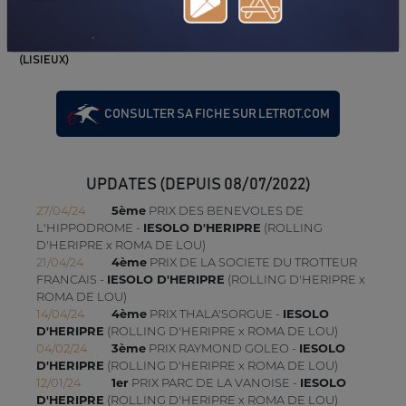
27/05/18
DA
PRIX D'ELBEUF (SAINT-AUBIN-LES-ELBEUF)
06/05/18
DA
PRIX D'HAUTMONIERE (VILLEDIEU-LES-POELES)
22/04/18
DA
PRIX LE CARROSSIER NORMAND - M. J (GR B)
(LISIEUX)
CONSULTER SA FICHE SUR LETROT.COM
UPDATES (DEPUIS 08/07/2022)
27/04/24
5ème
PRIX DES BENEVOLES DE
L'HIPPODROME -
IESOLO D'HERIPRE
(ROLLING
D'HERIPRE x ROMA DE LOU)
21/04/24
4ème
PRIX DE LA SOCIETE DU TROTTEUR
FRANCAIS -
IESOLO D'HERIPRE
(ROLLING D'HERIPRE x
ROMA DE LOU)
14/04/24
4ème
PRIX THALA'SORGUE -
IESOLO
D'HERIPRE
(ROLLING D'HERIPRE x ROMA DE LOU)
04/02/24
3ème
PRIX RAYMOND GOLEO -
IESOLO
D'HERIPRE
(ROLLING D'HERIPRE x ROMA DE LOU)
12/01/24
1er
PRIX PARC DE LA VANOISE -
IESOLO
D'HERIPRE
(ROLLING D'HERIPRE x ROMA DE LOU)